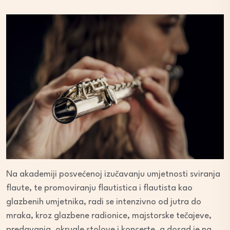
Na akademiji posvećenoj izučavanju umjetnosti sviranja
flaute, te promoviranju flautistica i flautista kao
glazbenih umjetnika, radi se intenzivno od jutra do
mraka, kroz glazbene radionice, majstorske tečajeve,
predavanja, okrugle stolove i koncerte, a dosad je na