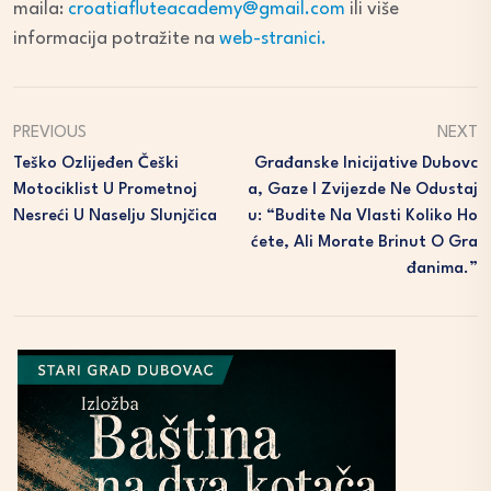
maila:
croatiafluteacademy@gmail.com
ili više
informacija potražite na
web-stranici.
PREVIOUS
NEXT
Teško Ozlijeđen Češki
Građanske Inicijative Dubovc
Motociklist U Prometnoj
A, Gaze I Zvijezde Ne Odustaj
Nesreći U Naselju Slunjčica
U: “Budite Na Vlasti Koliko Ho
Ćete, Ali Morate Brinut O Gra
Đanima.”