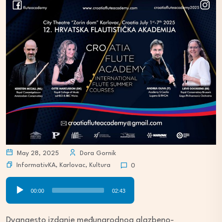
May 28, 2025
Dora Gornik
InformativKA
,
Karlovac
,
Kultura
0
Audio
00:00
02:43
Player
Dvanaesto izdanje međunarodnog glazbeno-