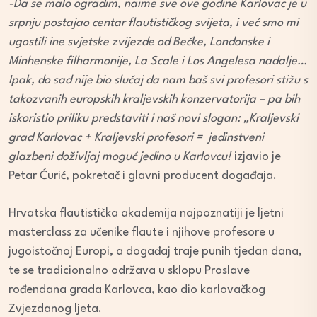
-Da se malo ogradim, naime sve ove godine Karlovac je u
srpnju postajao centar flautističkog svijeta, i već smo mi
ugostili ine svjetske zvijezde od Bečke, Londonske i
Minhenske filharmonije, La Scale i Los Angelesa nadalje…
Ipak, do sad nije bio slučaj da nam baš svi profesori stižu s
takozvanih europskih kraljevskih konzervatorija – pa bih
iskoristio priliku predstaviti i naš novi slogan: „Kraljevski
grad Karlovac + Kraljevski profesori = jedinstveni
glazbeni doživljaj moguć jedino u Karlovcu!
izjavio je
Petar Ćurić, pokretač i glavni producent događaja.
Hrvatska flautistička akademija najpoznatiji je ljetni
masterclass za učenike flaute i njihove profesore u
jugoistočnoj Europi, a događaj traje punih tjedan dana,
te se tradicionalno održava u sklopu Proslave
rođendana grada Karlovca, kao dio karlovačkog
Zvjezdanog ljeta.