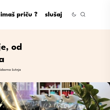
imaš priču ?
slušaj
e, od
a
izborna šutnja