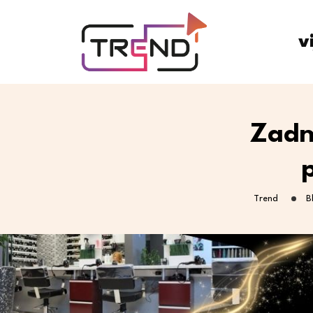
v
Zadn
Trend
B