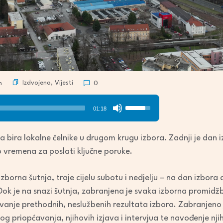
Izdvojeno
,
Vijesti
n
0
Use
01:18
Up/Down
Arrow
ska bira lokalne čelnike u drugom krugu izbora. Zadnji je dan
keys
o vremena za poslati ključne poruke.
to
increase
borna šutnja, traje cijelu subotu i nedjelju – na dan izbora
or
Dok je na snazi šutnja, zabranjena je svaka izborna promidžb
decrease
ivanje prethodnih, neslužbenih rezultata izbora. Zabranjeno j
volume.
g priopćavanja, njihovih izjava i intervjua te navođenje njih