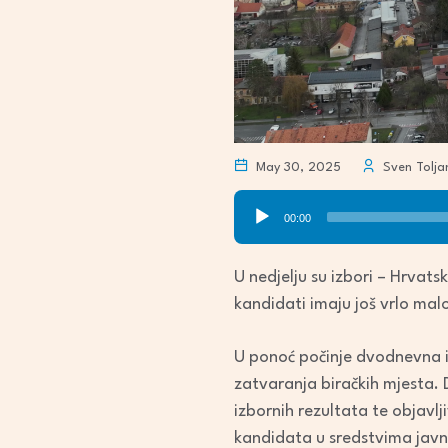
May 30, 2025
Sven Tolja
Audio
00:00
Player
U nedjelju su izbori – Hrvat
kandidati imaju još vrlo mal
U ponoć počinje dvodnevna iz
zatvaranja biračkih mjesta. 
izbornih rezultata te objavlj
kandidata u sredstvima javno