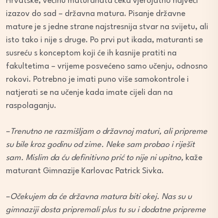
Hrvatske, većinu maturanata čeka vjerojatno najveći
izazov do sad – državna matura. Pisanje državne
mature je s jedne strane najstresnija stvar na svijetu, ali
isto tako i nije s druge. Po prvi put ikada, maturanti se
susreću s konceptom koji će ih kasnije pratiti na
fakultetima – vrijeme posvećeno samo učenju, odnosno
rokovi. Potrebno je imati puno više samokontrole i
natjerati se na učenje kada imate cijeli dan na
raspolaganju.
–
Trenutno ne razmišljam o državnoj maturi, ali pripreme
su bile kroz godinu od zime. Neke sam probao i riješit
sam. Mislim da ću definitivno prić to nije ni upitno,
kaže
maturant Gimnazije Karlovac Patrick Sivka.
–
Očekujem da će državna matura biti okej. Nas su u
gimnaziji dosta pripremali plus tu su i dodatne pripreme