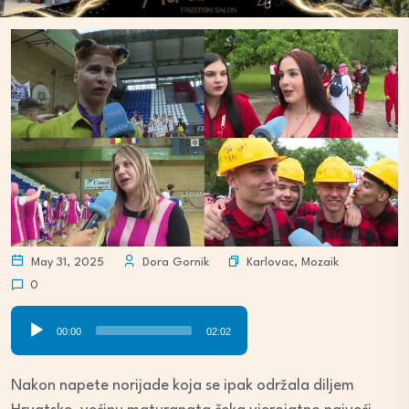
Karlovac
,
Mozaik
May 31, 2025
Dora Gornik
0
Audio
00:00
02:02
Player
Nakon napete norijade koja se ipak održala diljem