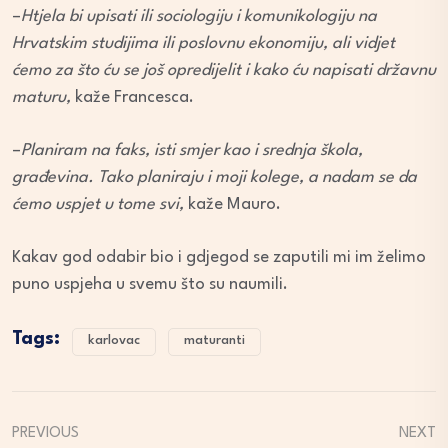
–
Htjela bi upisati ili sociologiju i komunikologiju na
Hrvatskim studijima ili poslovnu ekonomiju, ali vidjet
ćemo za što ću se još opredijelit i kako ću napisati državnu
maturu,
kaže Francesca.
–
Planiram na faks, isti smjer kao i srednja škola,
građevina. Tako planiraju i moji kolege, a nadam se da
ćemo uspjet u tome svi,
kaže Mauro.
Kakav god odabir bio i gdjegod se zaputili mi im želimo
puno uspjeha u svemu što su naumili.
Tags:
karlovac
maturanti
PREVIOUS
NEXT