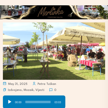
May 31, 2025
Petra Tuškan
Izdvojeno
,
Mozaik
,
Vijesti
0
Audio
00:00
03:03
Player