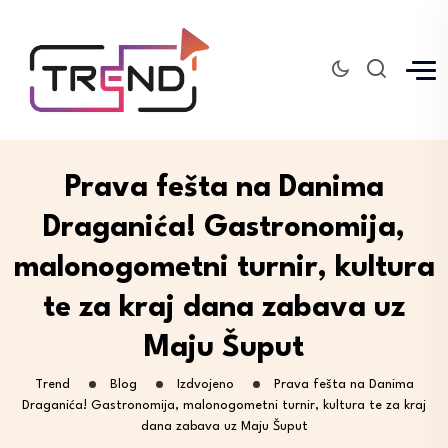
Prava fešta na Danima
Draganića! Gastronomija,
malonogometni turnir, kultura
te za kraj dana zabava uz
Maju Šuput
Trend
Blog
Izdvojeno
Prava fešta na Danima
Draganića! Gastronomija, malonogometni turnir, kultura te za kraj
dana zabava uz Maju Šuput