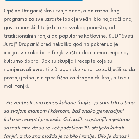
Općina Draganić slavi svoje dane, a od raznolikog
programa za sve uzraste ipak je većini bio najdraži onaj
gastronomski. I tu je bilo za svakog ponešto, od
tradicionalnih fanjki do popularne kotlovine. KUD “Sveti
Juraj” Draganić pred nekoliko godina pokrenuo je
inicijativu kako bi se fanjki zaštitili kao nematerijalno,
kulturno dobro. Dok su skupljali recepte koje su
namjeravali uvrstiti u Draganićku kuharicu
zaključili su da
postoji jedno jelo specifično za draganićki kraj, a to su
mali fanjki.
-Prezentirali smo danas kuhane fanjke, ja sam bila u timu
sa svojom mamom i kćerkom, baš onako generacijski
kako se recept
i prenosio. Od naših najstarijih mještana
saznali smo da su se već početkom 19. stoljeća kuhali
fanjki, a tko zna možda je to bilo i ranije. Bilo je danas i