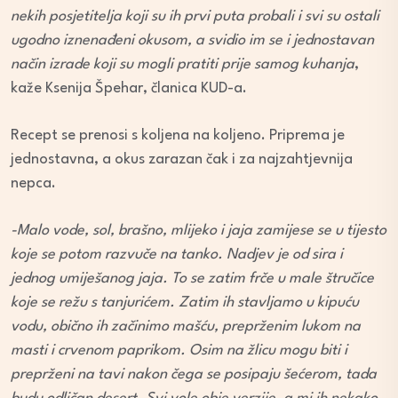
nekih posjetitelja koji su ih prvi puta probali i svi su ostali
ugodno iznenađeni okusom, a svidio im se i jednostavan
način izrade koji su mogli pratiti prije samog kuhanja
,
kaže Ksenija Špehar, članica KUD-a.
Recept se prenosi s koljena na koljeno. Priprema je
jednostavna, a okus zarazan čak i za najzahtjevnija
nepca.
-Malo vode, sol, brašno, mlijeko i jaja zamijese
se u tijesto
koje se potom razvuče na tanko. Nadjev je od sira i
jednog umiješanog jaja. To se zatim frče u male štručice
koje se režu s tanjurićem. Zatim ih stavljamo u kipuću
vodu, obično ih začinimo mašću, preprženim lukom na
masti i crvenom paprikom. Osim na žlicu mogu biti i
preprženi na tavi nakon čega se posipaju šećerom, tada