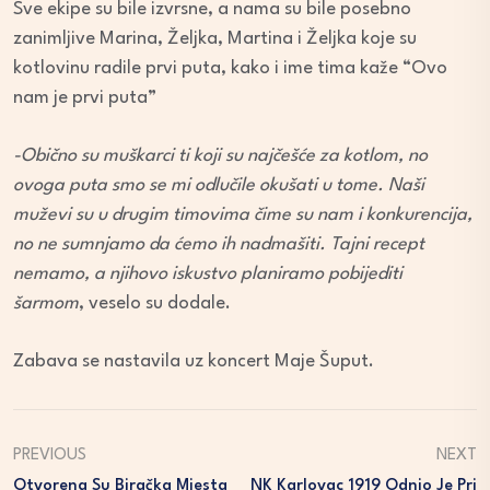
Sve ekipe su bile izvrsne, a nama su bile posebno
zanimljive Marina, Željka, Martina i Željka koje su
kotlovinu radile prvi puta, kako i ime tima kaže “Ovo
nam je prvi puta”
-Obično su muškarci ti koji su najčešće za kotlom, no
ovoga puta smo se mi odlučile okušati u tome. Naši
muževi su u drugim timovima čime su nam i konkurencija,
no ne sumnjamo da ćemo ih nadmašiti. Tajni recept
nemamo, a njihovo iskustvo planiramo pobijediti
šarmom
, veselo su dodale.
Zabava se nastavila uz koncert Maje Šuput.
PREVIOUS
NEXT
Otvorena Su Biračka Mjesta
NK Karlovac 1919 Odnio Je Pri