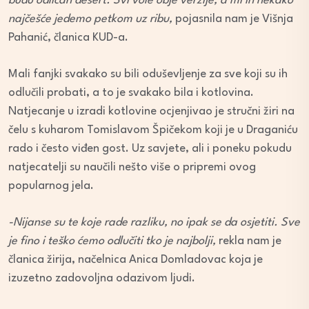
budu odličan desert. Svi vole obje verzije, a mi ih nekako
najčešće jedemo petkom uz ribu,
pojasnila nam je Višnja
Pahanić, članica KUD-a.
Mali fanjki svakako su bili oduševljenje za sve koji su ih
odlučili probati, a to je svakako bila i kotlovina.
Natjecanje u izradi kotlovine ocjenjivao je stručni žiri na
čelu s kuharom Tomislavom Špičekom koji je u Draganiću
rado i često viđen gost. Uz savjete, ali i poneku pokudu
natjecatelji su naučili nešto više o pripremi ovog
popularnog jela.
-Nijanse su te koje rade razliku, no ipak se da osjetiti. Sve
je fino i teško ćemo odlučiti tko je najbolji,
rekla nam je
članica žirija, načelnica Anica Domladovac koja je
izuzetno zadovoljna odazivom ljudi.