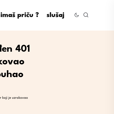
imaš priču ?
slušaj
đen 401
okovao
puhao
r koji je uzrokovao