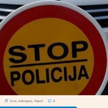
Crno
,
Izdvojeno
,
Vijesti
0