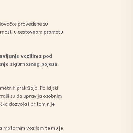
arlovačke provedene su
urnosti u cestovnom prometu
avljanje vozilima pod
enje sigurnosnog pojasa
metnih prekršaja. Policijski
vrdili su da upravlja osobnim
čka dozvola i pritom nije
a motornim vozilom te mu je