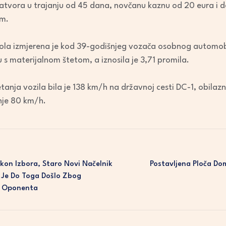
zatvora u trajanju od 45 dana, novčanu kaznu od 20 eura i 
om.
ola izmjerena je kod 39-godišnjeg vozača osobnog automobil
s materijalnom štetom, a iznosila je 3,71 promila.
anja vozila bila je 138 km/h na državnoj cesti DC-1, obilazni
nje 80 km/h.
kon Izbora, Staro Novi Načelnik
Postavljena Ploča Dom
a Je Do Toga Došlo Zbog
g Oponenta