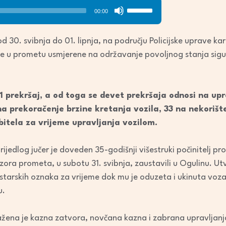
Use
00:00
Up/Down
Arrow
d 30. svibnja do 01. lipnja, na području Policijske uprave k
keys
je u prometu usmjerene na održavanje povoljnog stanja sig
to
increase
or
1 prekršaj, a od toga se devet prekršaja odnosi na upr
decrease
a prekoračenje brzine kretanja vozila, 33 na nekorišt
volume.
itela za vrijeme upravljanja vozilom.
ijedlog jučer je doveden 35-godišnji višestruki počinitelj pro
dzora prometa, u subotu 31. svibnja, zaustavili u Ogulinu. Ut
tarskih oznaka za vrijeme dok mu je oduzeta i ukinuta voza
u.
žena je kazna zatvora, novčana kazna i zabrana upravljanj