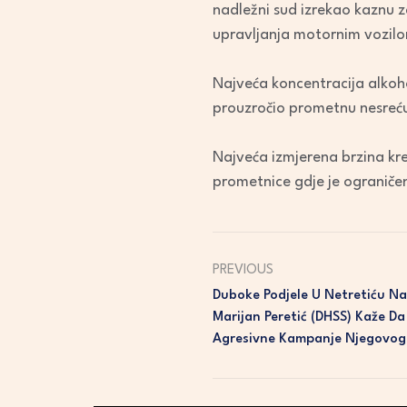
nadležni sud izrekao kaznu 
upravljanja motornim vozil
Najveća koncentracija alkoh
prouzročio prometnu nesreću 
Najveća izmjerena brzina kret
prometnice gdje je ograniče
PREVIOUS
Duboke Podjele U Netretiću Na
Marijan Peretić (DHSS) Kaže D
Agresivne Kampanje Njegovo