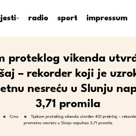
ijesti
radio
sport
impressum
m proteklog vikenda utvr
šaj – rekorder koji je uzr
etnu nesreću u Slunju na
3,71 promila
Crno
Tijekom proteklog vikenda utvrđen 401 prekršaj – rekorde
prometnu nesreću u Slunju napuhao 3,71 promila