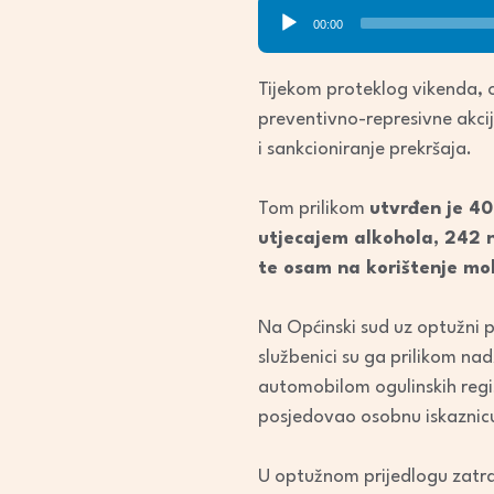
Audio
00:00
Player
Tijekom proteklog vikenda, o
preventivno-represivne akci
i sankcioniranje prekršaja.
Tom prilikom
utvrđen je 40
utjecajem alkohola, 242 n
te osam na korištenje mob
Na Općinski sud uz optužni pr
službenici su ga prilikom na
automobilom ogulinskih regis
posjedovao osobnu iskaznic
U optužnom prijedlogu zatra