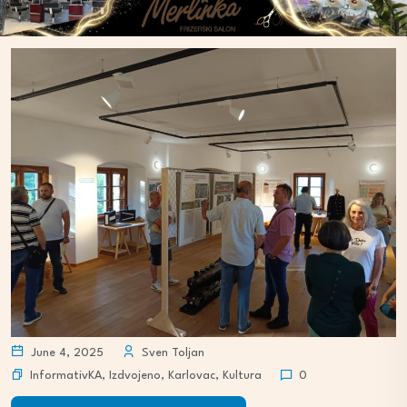
June 4, 2025
Sven Toljan
InformativKA
,
Izdvojeno
,
Karlovac
,
Kultura
0