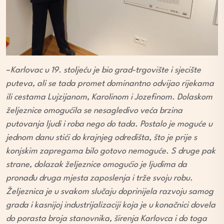
–
Karlovac u 19. stoljeću je bio grad-trgovište i sjecište
puteva, ali se tada promet dominantno odvijao rijekama
ili cestama Lujzijanom, Karolinom i Jozefinom. Dolaskom
željeznice omogućila se nesagledivo veća brzina
putovanja ljudi i roba nego do tada. Postalo je moguće u
jednom danu stići do krajnjeg odredišta, što je prije s
konjskim zapregama bilo gotovo nemoguće. S druge pak
strane, dolazak željeznice omogućio je ljudima da
pronađu druga mjesta zaposlenja i trže svoju robu.
Željeznica je u svakom slučaju doprinijela razvoju samog
grada i kasnijoj industrijalizaciji koja je u konačnici dovela
do porasta broja stanovnika, širenja Karlovca i do toga