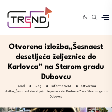
Otvorena izložba„Šesnaest
desetljeća željeznice do
Karlovca” na Starom gradu
Dubovcu
Trend
Blog
InformativKA
Otvorena
izložba„Šesnaest desetljeća željeznice do Karlovca” na Starom gradu
Dubovcu