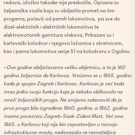
redova, izložba također nije preskočila. Opisana su
željeznička vozila koja su obilježila promet na tim
prugama, počevši od parnih lokomotiva, pa sve do
dizel-električnih i električnih lokomotiva te
elektromotornih garnitura vlakova. Prikazani su i
karlovački kolodvor i njegova ložionica s okretnicom,
kao i parna lokomotiva serije 51 na kolodvoru u Ogulinu.
–
Ove godine obilježavamo veliku obljetnicu, a to je 160
godina željeznice do Karlovca. Vraćamo se u 1865. godinu
kada je spojen Zagreb i Karlovac. Karlovac je već tada
imao jednu svoju funkciju koja je nekako oblikovala na
mreži željezničkih pruga. Ne smijemo zaboraviti da je
prva pruga bila izgrađena 1860. godine, a 1862. godine
imamo poveznicu Zagreb-Sisak-Zidani Most. Već smo
1865. u Karlovcu koji nije bio zapostavljen u razvoju
infrastrukturne mreže,
nadovezala se ravnateljica