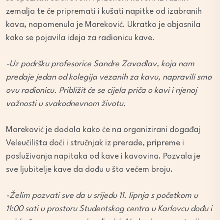
zemalja te će pripremati i kušati napitke od izabranih
kava, napomenula je Mareković. Ukratko je objasnila
kako se pojavila ideja za radionicu kave.
-Uz podršku profesorice Sandre Zavadlav, koja nam
predaje jedan od kolegija vezanih za kavu, napravili smo
ovu radionicu. Približit će se cijela priča o kavi i njenoj
važnosti u svakodnevnom životu.
Mareković je dodala kako će na organizirani događaj
Veleučilišta doći i stručnjak iz prerade, pripreme i
posluživanja napitaka od kave i kavovina. Pozvala je
sve ljubitelje kave da dođu u što većem broju.
-Želim pozvati sve da u srijedu 11. lipnja s početkom u
11:00 sati u prostoru Studentskog centra u Karlovcu dođu i