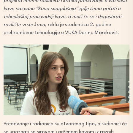
projekta imamo radionicu i kratko predavanje o važnosti
kave nazvano “Kava svagdašnja” gdje ćemo pričati o
tehnološkoj proizvodnji kave, a moći će se i degustirati
različite vrste kava
, rekla je studentica 2. godine
prehrambene tehnologije u VUKA Darma Mareković.
Predavanje i radionica su otvorenog tipa, a sudionici će
se upoznati sa sirovom i prženom kavom iz raznih