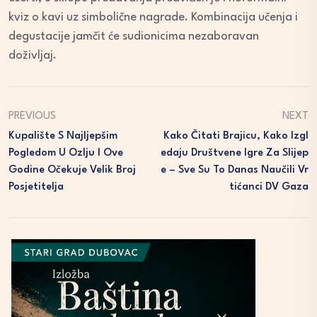
kviz o kavi uz simbolične nagrade. Kombinacija učenja i
degustacije jamčit će sudionicima nezaboravan
doživljaj.
PREVIOUS
NEXT
Kupalište S Najljepšim
Kako Čitati Brajicu, Kako Izgl
Pogledom U Ozlju I Ove
Edaju Društvene Igre Za Slijep
Godine Očekuje Velik Broj
E – Sve Su To Danas Naučili Vr
Posjetitelja
Tićanci DV Gaza