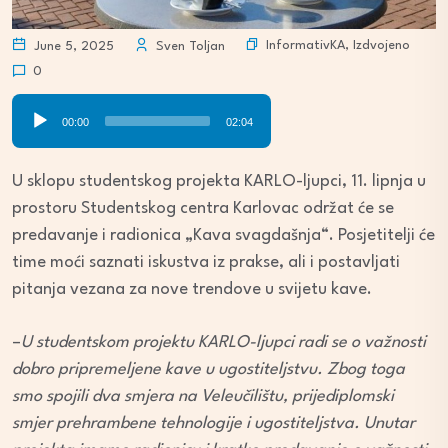
InformativKA
,
Izdvojeno
June 5, 2025
Sven Toljan
0
Audio
00:00
02:04
Player
U sklopu studentskog projekta KARLO-ljupci, 11. lipnja u
prostoru Studentskog centra Karlovac održat će se
predavanje i radionica „Kava svagdašnja“. Posjetitelji će
time moći saznati iskustva iz prakse, ali i postavljati
pitanja vezana za nove trendove u svijetu kave.
–
U studentskom projektu KARLO-ljupci radi se o važnosti
dobro pripremeljene kave u ugostiteljstvu. Zbog toga
smo spojili dva smjera na Veleučilištu, prijediplomski
smjer prehrambene tehnologije i ugostiteljstva. Unutar