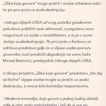
„Slike koje govore“ mogu pratiti i osobe oštećena vida i
to po prvi puta uz audiodeskripciju.
–
Udruga slijepih USKA od svog početka građanima
pokušava približiti naše aktivnosti, a pogotovo nove
mogućnosti za osobe s invaliditetom, a to je u ovom
slučaju audiodeskripcija. Po prvi puta u Karlovcu se
održava predstava gdje će si slijepe osobe pomoću
govornika moći predočiti događanja na sceni
, kaže
Mirsad Bećirović, predsjednik Udruge slijepih USKA.
U sklopu projekta „Slike koje govore“ predstavu „Ne daj
se Nofra“ slijepe osobe mogle su pratiti uz audio
deskripciju, a ona je bila komedija nesporazuma.
–
Moderna komedija, koja govori o jednoj čudnoj obitelji,
gdje je otac malo patrijarhalan i želi da je sve po