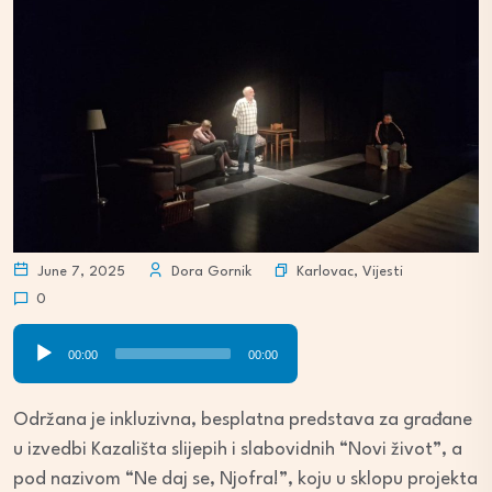
Karlovac
,
Vijesti
June 7, 2025
Dora Gornik
0
Audio
00:00
00:00
Player
Održana je inkluzivna, besplatna predstava za građane
u izvedbi Kazališta slijepih i slabovidnih “Novi život”, a
pod nazivom “Ne daj se, Njofra!”, koju u sklopu projekta