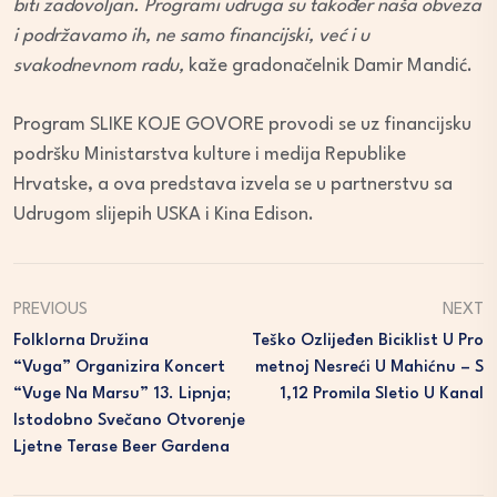
biti zadovoljan. Programi udruga su također naša obveza
i podržavamo ih, ne samo financijski, već i u
svakodnevnom radu,
kaže gradonačelnik Damir Mandić.
Program SLIKE KOJE GOVORE provodi se uz financijsku
podršku Ministarstva kulture i medija Republike
Hrvatske, a ova predstava izvela se u partnerstvu sa
Udrugom slijepih USKA i Kina Edison.
PREVIOUS
NEXT
Folklorna Družina
Teško Ozlijeđen Biciklist U Pro
“Vuga” Organizira Koncert
Metnoj Nesreći U Mahićnu – S
“Vuge Na Marsu” 13. Lipnja;
1,12 Promila Sletio U Kanal
Istodobno Svečano Otvorenje
Ljetne Terase Beer Gardena