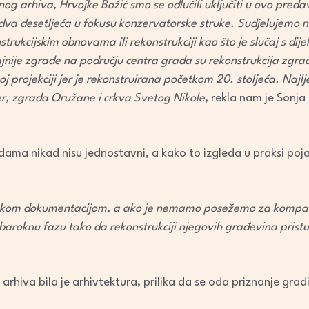
og arhiva, Hrvojke Božić smo se odlučili uključiti u ovo preda
decrease
o dva desetljeća u fokusu konzervatorske struke. Sudjelujemo 
volume.
trukcijskim obnovama ili rekonstrukciji kao što je slučaj s dij
nije zgrade na području centra grada su rekonstrukcija zgra
j projekciji jer je rekonstruirana početkom 20. stoljeća. Najlj
er, zgrada Oružane i crkva Svetog Nikole
, rekla nam je Sonja
ama nikad nisu jednostavni, a kako to izgleda u praksi poja
ivskom dokumentacijom, a ako je nemamo posežemo za kompar
čku baroknu fazu tako da rekonstrukciji njegovih građevina pr
iva bila je arhivtektura, prilika da se oda priznanje gradit