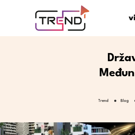
v
Držav
Međun
Trend
Blog