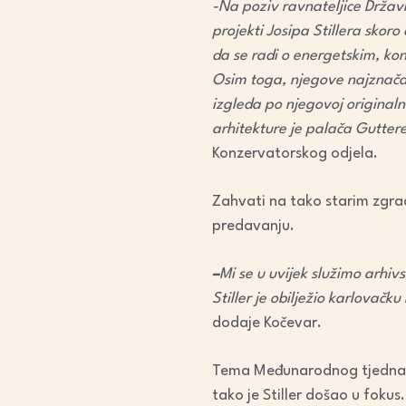
-Na poziv ravnateljice Državn
projekti Josipa Stillera skor
da se radi o energetskim, kons
Osim toga, njegove najznačaj
izgleda po njegovoj originalno
arhitekture je palača Gutter
Konzervatorskog odjela.
Zahvati na tako starim zgrad
predavanju.
–
Mi se u uvijek služimo arh
Stiller je obilježio karlova
dodaje Kočevar.
Tema Međunarodnog tjedna arh
tako je Stiller došao u fokus.