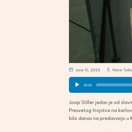
June 12, 2025
Petra Tušk
Audio
00:00
Player
Josip Stiller jedan je od sla
Presvetog trojstva na karlova
bilo danas na predavanju u