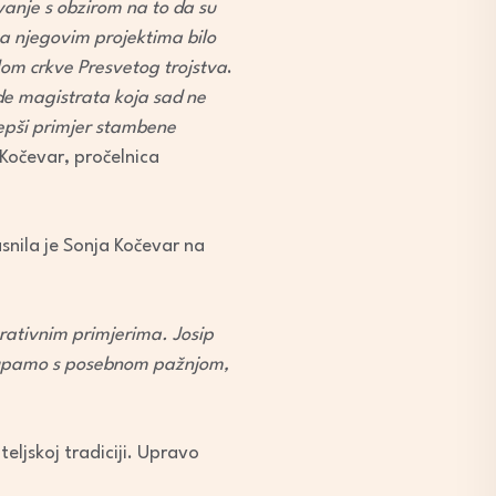
vanje s obzirom na to da su
na njegovim projektima bilo
elom crkve Presvetog trojstva
.
de magistrata koja sad ne
epši
primjer stambene
 Kočevar, pročelnica
snila je Sonja Kočevar na
ativnim primjerima. Josip
istupamo s posebnom pažnjom,
eljskoj tradiciji. Upravo