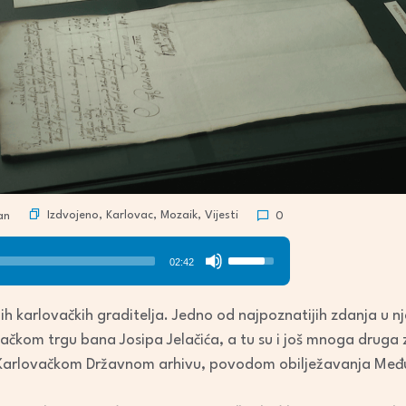
Izdvojeno
,
Karlovac
,
Mozaik
,
Vijesti
an
0
Use
02:42
Up/Down
Arrow
vnih karlovačkih graditelja. Jedno od najpoznatijih zdanja u 
keys
čkom trgu bana Josipa Jelačića, a tu su i još mnoga druga zda
to
 Karlovačkom Državnom arhivu, povodom obilježavanja Međ
increase
or