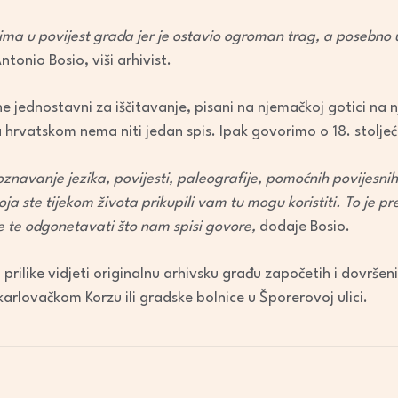
ovima u povijest grada jer je ostavio ogroman trag, a posebno 
tonio Bosio, viši arhivist.
 ne jednostavni za iščitavanje, pisani na njemačkoj gotici na
 hrvatskom nema niti jedan spis. Ipak govorimo o 18. stoljeć
oznavanje jezika, povijesti, paleografije, pomoćnih povijesni
oja ste tijekom života prikupili vam tu mogu koristiti. To je 
nike te odgonetavati što nam spisi govore,
dodaje Bosio.
i prilike vidjeti originalnu arhivsku građu započetih i dovršen
arlovačkom Korzu ili gradske bolnice u Šporerovoj ulici.