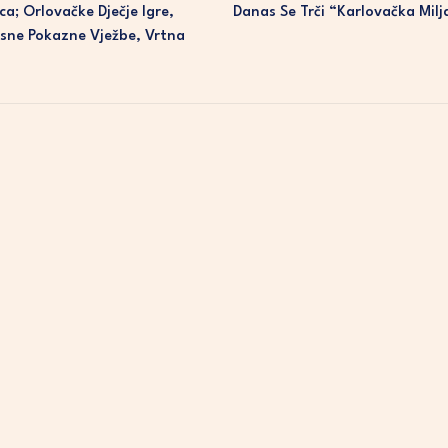
a; Orlovačke Dječje Igre,
Danas Se Trči “Karlovačka Milj
asne Pokazne Vježbe, Vrtna