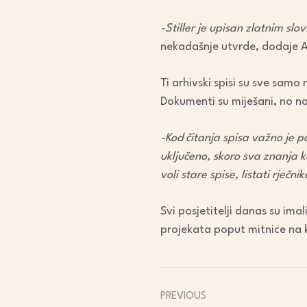
-Stiller je upisan zlatnim sl
nekadašnje utvrde, dodaje An
Ti arhivski spisi su sve samo
Dokumenti su miješani, no na
-Kod čitanja spisa važno je p
uključeno, skoro sva znanja k
voli stare spise, listati rječ
Svi posjetitelji danas su imal
projekata poput mitnice na k
PREVIOUS