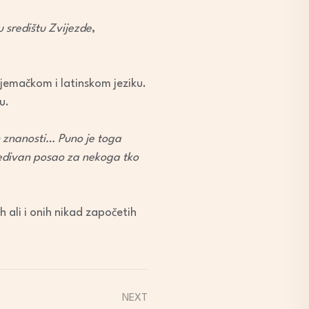
u središtu Zvijezde
,
 njemačkom i latinskom jeziku.
u.
h znanosti… Puno je toga
predivan posao za nekoga tko
ih ali i onih nikad započetih
NEXT