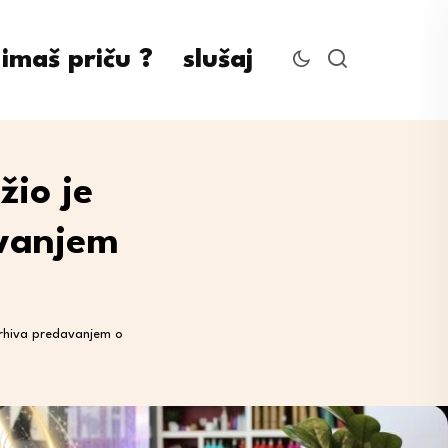
imaš priču ?
slušaj
žio je
vanjem
 arhiva predavanjem o