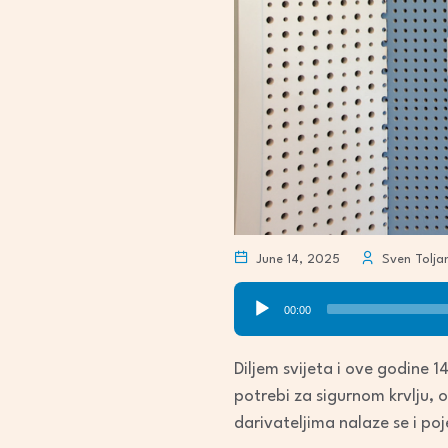
June 14, 2025
Sven Tolja
Audio
00:00
Player
Diljem svijeta i ove godine 14
potrebi za sigurnom krvlju, 
darivateljima nalaze se i poj