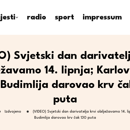
ijesti
radio
sport
impressum
O) Svjetski dan darivatelj
ežavamo 14. lipnja; Karlo
 Budimlija darovao krv ča
puta
Izdvojeno
(VIDEO) Svjetski dan darivatelja krvi obilježavamo 14. li
Budimlija darovao krv čak 130 puta