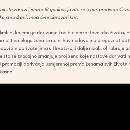
oji ste zdravi i imate 18 godina, javite se u naš predivan Crven
ako ste zdravi, moći ćete darovati krv.
lija, kojemu je darivanje krvi bio neizostavni dio života, Hr
ornost na ulogu žena te na njihov nedovoljno prepoznat pote
ovitim darivateljima u Hrvatskoj i dalje nizak, ohrabruje p
je što se značajno smanjuje broj žena koje nastave darivati
 i promociji darivanja usmjerenoj prema ženama svih životnih
 kasno.