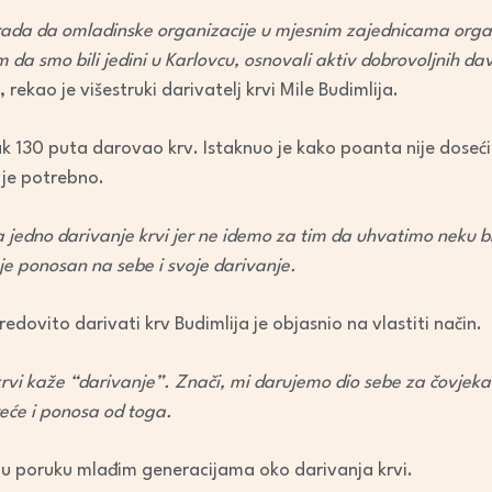
or
 grada da omladinske organizacije u mjesnim zajednicama organ
decrease
 da smo bili jedini u Karlovcu, osnovali aktiv dobrovoljnih da
volume.
, rekao je višestruki darivatelj krvi Mile Budimlija.
čak 130 puta darovao krv. Istaknuo je kako poanta nije doseći
je potrebno.
na jedno darivanje krvi jer ne idemo za tim da uhvatimo neku 
i je ponosan na sebe i svoje darivanje.
redovito darivati krv Budimlija je objasnio na vlastiti način.
rvi kaže “darivanje”. Znači, mi darujemo dio sebe za čovjeka
eće i ponosa od toga.
ršnu poruku mlađim generacijama oko darivanja krvi.