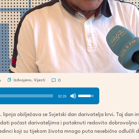
Izdvojeno
,
Vijesti
n
0
Use
02:26
Up/Down
Arrow
. lipnja obilježava se Svjetski dan darivatelja krvi. Taj dan im
keys
odati počast darivateljima i potaknuti redovito dobrovoljno
to
edinci koji su tijekom života mnogo puta nesebično odlučili d
increase