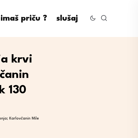
imaš priču ?
slušaj
a krvi
včanin
k 130
pnja; Karlovčanin Mile