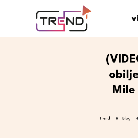
v
(VIDE
obilj
Mile
Trend
Blog