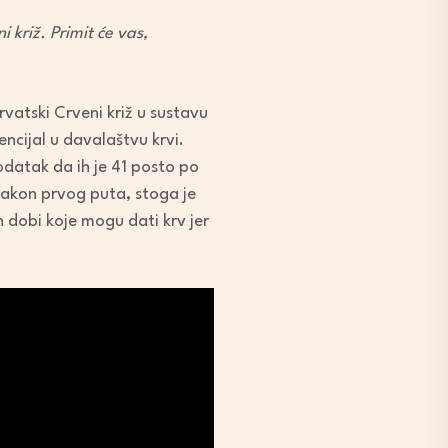
i križ. Primit će vas,
vatski Crveni križ u sustavu
ncijal u davalaštvu krvi.
odatak da ih je 41 posto po
 nakon prvog puta, stoga je
 dobi koje mogu dati krv jer