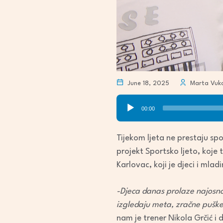
June 18, 2025
Marta Vuko
Audio
00:00
Player
Tijekom ljeta ne prestaju sp
projekt Sportsko ljeto, koje 
Karlovac, koji je djeci i ml
-Djeca danas prolaze najosno
izgledaju meta, zračne puške,
nam je trener Nikola Grčić i 