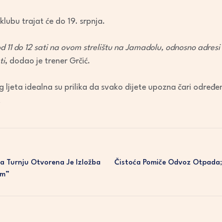
klubu trajat će do 19. srpnja.
 od 11 do 12 sati na ovom strelištu na Jamadolu, odnosno adresi
ti
, dodao je trener Grčić.
g ljeta idealna su prilika da svako dijete upozna čari određe
.
 Turnju Otvorena Je Izložba
Čistoća Pomiče Odvoz Otpada; 
om”