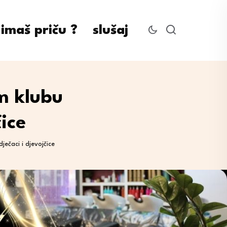
imaš priču ?
slušaj
m klubu
čice
ječaci i djevojčice