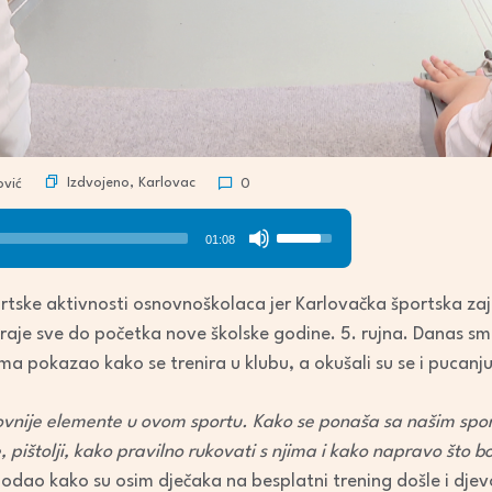
Izdvojeno
,
Karlovac
vić
0
Use
01:08
Up/Down
Arrow
ortske aktivnosti osnovnoškolaca jer Karlovačka športska za
keys
traje sve do početka nove školske godine. 5. rujna. Danas smo 
to
adima pokazao kako se trenira u klubu, a okušali su se i puca
increase
or
vnije elemente u ovom sportu. Kako se ponaša sa našim spor
decrease
 pištolji, kako pravilno rukovati s njima i kako napravo što b
volume.
dodao kako su osim dječaka na besplatni trening došle i djevo