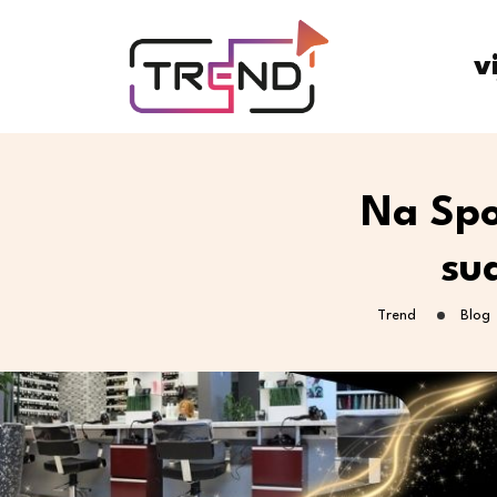
v
Na Spo
sud
Trend
Blog