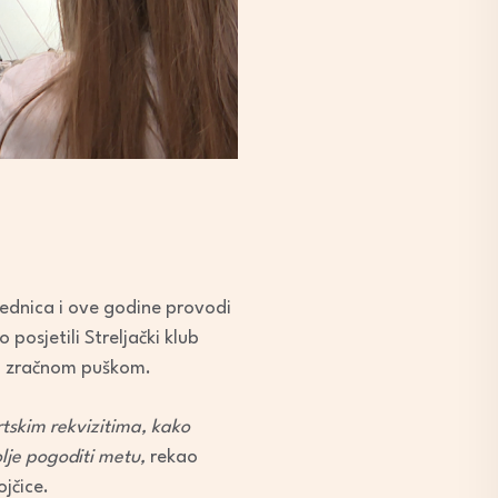
jednica i ove godine provodi
posjetili Streljački klub
nju zračnom puškom.
tskim rekvizitima, kako
olje pogoditi metu,
rekao
jčice.