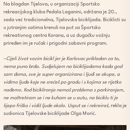
Na blagdan Tijelova, u organizaciji Sportsko
rekreacijskog kluba Pedala Laganini, održana je 20.,
sada već tradicionalna, Tijelovska biciklijada. Biciklisti su
u jutranjim satima krenuli na put sa Športsko
rekreativnog centra Korana, a uz dugačku vožnju
priređen im je ručak i prigodni zabavni program.
–
Cijeli život vozim bicikl jer je Karlovac prikladan za to,
nema puno brda. Sudjelujem na biciklijadama kada god
sam doma, sve je super organizirano i ljudi se okupe, a
vidimo ljude koje ne srećeš po gradu i s kojima se rijetko
nađemo.
Kod bicikliranja nemaš problema s parkiranjem,
ne maltretiram se i ne kuham se u autu, na biciklu ti je
lijepo friško i vidiš ljude okolo. Usput se i rekreiraš,
rekla je
sudionica Tijelovske biciklijade Olga Morić.