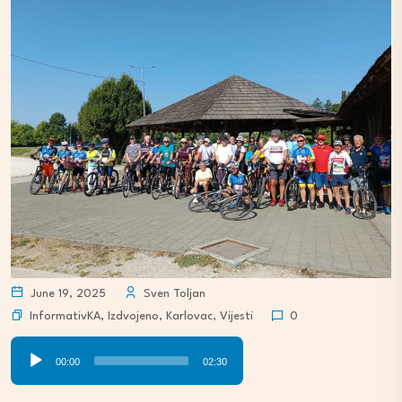
June 19, 2025
Sven Toljan
InformativKA
,
Izdvojeno
,
Karlovac
,
Vijesti
0
Audio
00:00
02:30
Player