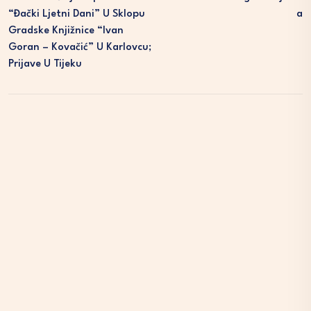
“Đački Ljetni Dani” U Sklopu
A
Gradske Knjižnice “Ivan
Goran – Kovačić” U Karlovcu;
Prijave U Tijeku