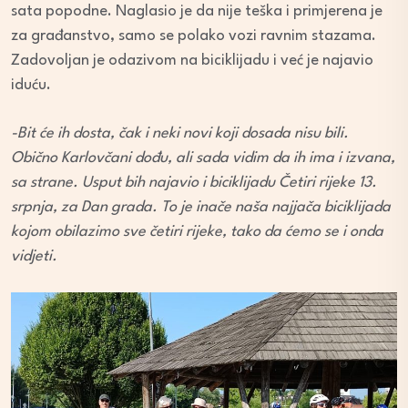
sata popodne. Naglasio je da nije teška i primjerena je
za građanstvo, samo se polako vozi ravnim stazama.
Zadovoljan je odazivom na biciklijadu i već je najavio
iduću.
-Bit će ih dosta, čak i neki novi koji dosada nisu bili.
Obično Karlovčani dođu, ali sada vidim da ih ima i izvana,
sa strane. Usput bih najavio i biciklijadu Četiri rijeke 13.
srpnja, za Dan grada. To je inače naša najjača biciklijada
kojom obilazimo sve četiri rijeke, tako da ćemo se i onda
vidjeti.