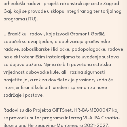
arheološki radovi i projekt rekonstrukcije ceste Zagrad
Gaj, koji se provode u sklopu Integriranog teritorijalnog
programa (ITU).
U Branič kuli radovi, koje izvodi Gramont Goršić,
započeli su ovaj tjedan, a obuhvaćaju građevinske
radove, soboslikarske i ličilačke, podopolagačke, radove
na elektrotehničkim instalacijama te uvođenje sustava
za dojavu požara. Njima će biti povećana estetska
vrijednost dubovačke kule, ali i razina sigurnosti
posjetitelja, a rok za dovršetak je prosinac, kada će
interijer Branič kule biti uređen i spreman za nove
sadržaje i postave.
Radovi su dio Projekta GIFTSnet, HR-BA-ME00047 koji
se provodi unutar programa Interreg VI-A IPA Croatia-
Bosnia and Herzegovina-Montenegro 2021-2027.