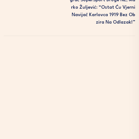
Grač SuperSport Druge NL; Ma
Rko Žuljević: “Ostat Ću Vjerni
Navijač Karlovca 1919 Bez Ob
Zira Na Odlazak!”