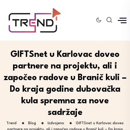
GIFTSnet u Karlovac doveo
partnere na projektu, ali i
započeo radove u Branič kuli –
Do kraja godine dubovačka
kula spremna za nove
sadržaje
Trend
Blog
Izdvojeno
GIFTSnet u Karlovac doveo
partnere na projektu, ali i započeo radove u Branič kuli – Do kraja