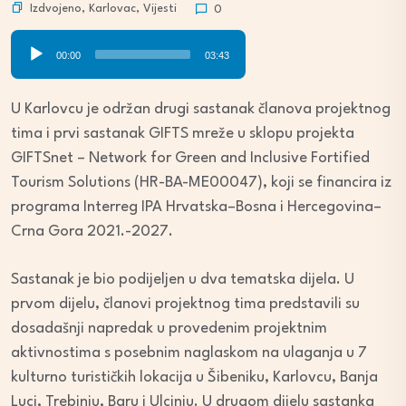
Izdvojeno
,
Karlovac
,
Vijesti
0
Audio
00:00
03:43
Player
U Karlovcu je održan drugi sastanak članova projektnog
tima i prvi sastanak GIFTS mreže u sklopu projekta
GIFTSnet – Network for Green and Inclusive Fortified
Tourism Solutions (HR-BA-ME00047), koji se financira iz
programa Interreg IPA Hrvatska–Bosna i Hercegovina–
Crna Gora 2021.-2027.
Sastanak je bio podijeljen u dva tematska dijela. U
prvom dijelu, članovi projektnog tima predstavili su
dosadašnji napredak u provedenim projektnim
aktivnostima s posebnim naglaskom na ulaganja u 7
kulturno turističkih lokacija u Šibeniku, Karlovcu, Banja
Luci, Trebinju, Baru i Ulcinju. U drugom dijelu sastanka