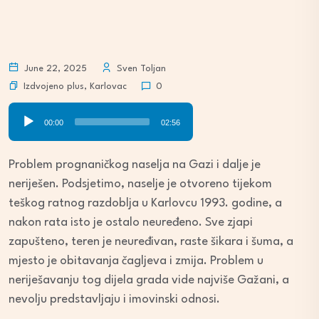
June 22, 2025
Sven Toljan
Izdvojeno plus
,
Karlovac
0
Audio
00:00
02:56
Player
Problem prognaničkog naselja na Gazi i dalje je
neriješen. Podsjetimo, naselje je otvoreno tijekom
teškog ratnog razdoblja u Karlovcu 1993. godine, a
nakon rata isto je ostalo neuređeno. Sve zjapi
zapušteno, teren je neuređivan, raste šikara i šuma, a
mjesto je obitavanja čagljeva i zmija. Problem u
neriješavanju tog dijela grada vide najviše Gažani, a
nevolju predstavljaju i imovinski odnosi.