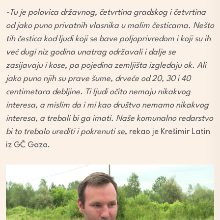
-Tu je polovica državnog, četvrtina gradskog i četvrtina
od jako puno privatnih vlasnika u malim česticama. Nešto
tih čestica kod ljudi koji se bave poljoprivredom i koji su ih
već dugi niz godina unatrag održavali i dalje se
zasijavaju i kose, pa pojedina zemljišta izgledaju ok. Ali
jako puno njih su prave šume, drveće od 20, 30 i 40
centimetara debljine. Ti ljudi očito nemaju nikakvog
interesa, a mislim da i mi kao društvo nemamo nikakvog
interesa, a trebali bi ga imati. Naše komunalno redarstvo
bi to trebalo urediti i pokrenuti se
, rekao je Krešimir Latin
iz GČ Gaza.