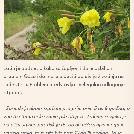
Latin je podsjetio kako su čagljevi i dalje ozbiljan
problem Gaze i da moraju paziti da divlje životinje ne
rade štetu. Problem predstavlja i nelegalno odlaganje
otpada.
-Susjedu je dabar izgrizao psa prije prije 5 do 8 godina, a
zna tu i tamo neka zmija piknuti psa. Jednom čovjeku je
na ušću uginuo pas dok je došao do ušća s njim jer ga je
ugrizla zmija, to je isto bilo prije 10 do 15 godina. To se