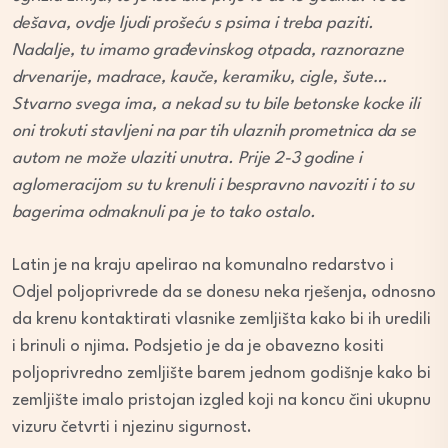
dešava, ovdje ljudi prošeću s psima i treba paziti.
Nadalje, tu imamo građevinskog otpada, raznorazne
drvenarije, madrace, kauče, keramiku, cigle, šute…
Stvarno svega ima, a nekad su tu bile betonske kocke ili
oni trokuti stavljeni na par tih ulaznih prometnica da se
autom ne može ulaziti unutra. Prije 2-3 godine i
aglomeracijom su tu krenuli i bespravno navoziti i to su
bagerima odmaknuli pa je to tako ostalo.
Latin je na kraju apelirao na komunalno redarstvo i
Odjel poljoprivrede da se donesu neka rješenja, odnosno
da krenu kontaktirati vlasnike zemljišta kako bi ih uredili
i brinuli o njima. Podsjetio je da je obavezno kositi
poljoprivredno zemljište barem jednom godišnje kako bi
zemljište imalo pristojan izgled koji na koncu čini ukupnu
vizuru četvrti i njezinu sigurnost.