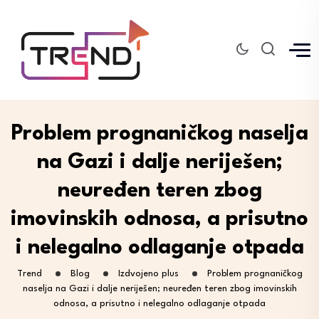
Problem prognaničkog naselja
na Gazi i dalje neriješen;
neuređen teren zbog
imovinskih odnosa, a prisutno
i nelegalno odlaganje otpada
Trend
Blog
Izdvojeno plus
Problem prognaničkog
naselja na Gazi i dalje neriješen; neuređen teren zbog imovinskih
odnosa, a prisutno i nelegalno odlaganje otpada