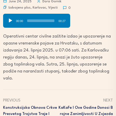
June 24, 2025
Dora Gornik
Izdvojeno plus
,
Karlovac
,
Vijesti
0
Audio
00:00
00:27
Player
Operativni centar civilne zaštite izdao je upozorenje na
opasne vremenske pojave za Hrvatsku, s datumom
izdavanja 24. lipnja 2025. u 07:06 sati. Za Karlovačku
regiju danas, 24. lipnja, na snazi je žuto upozorenje
zbog toplinskog vala. Sutra, 25. lipnja, upozorenje se
podiže na narančasti stupanj, također zbog toplinskog
vala.
PREVIOUS
NEXT
Konstrukcijska Obnova Crkve
KaKaFe I Ove Godine Donosi B
Presvetog Trojstva Traje I
Rojne Zanimljivosti U Zvjezda