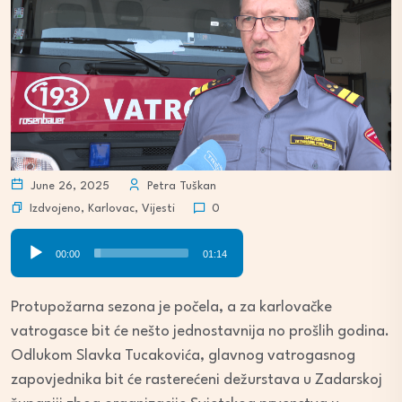
June 26, 2025
Petra Tuškan
Izdvojeno
,
Karlovac
,
Vijesti
0
Audio
00:00
01:14
Player
Protupožarna sezona je počela, a za karlovačke
vatrogasce bit će nešto jednostavnija no prošlih godina.
Odlukom Slavka Tucakovića, glavnog vatrogasnog
zapovjednika bit će rasterećeni dežurstava u Zadarskoj