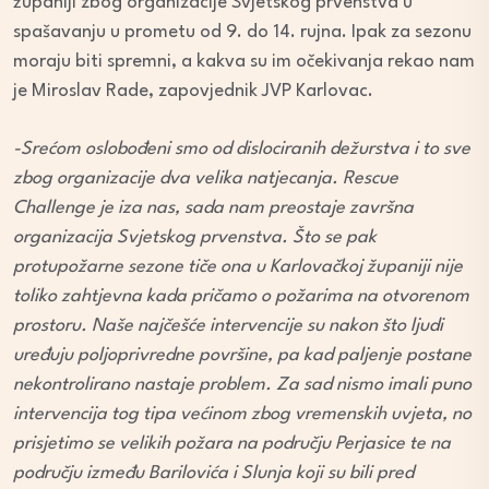
županiji zbog organizacije Svjetskog prvenstva u
spašavanju u prometu od 9. do 14. rujna. Ipak za sezonu
moraju biti spremni, a kakva su im očekivanja rekao nam
je Miroslav Rade, zapovjednik JVP Karlovac.
-Srećom oslobođeni smo od dislociranih dežurstva i to sve
zbog organizacije dva velika natjecanja. Rescue
Challenge je iza nas, sada nam preostaje završna
organizacija Svjetskog prvenstva. Što se pak
protupožarne sezone tiče ona u Karlovačkoj županiji nije
toliko zahtjevna kada pričamo o požarima na otvorenom
prostoru. Naše najčešće intervencije su nakon što ljudi
uređuju poljoprivredne površine, pa kad paljenje postane
nekontrolirano nastaje problem. Za sad nismo imali puno
intervencija tog tipa većinom zbog vremenskih uvjeta, no
prisjetimo se velikih požara na području Perjasice te na
području između Barilovića i Slunja koji su bili pred