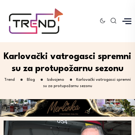
Karlovački vatrogasci spremni
su za protupožarnu sezonu
Trend
Blog
Izdvojeno
Karlovački vatrogasci spremni
su za protupožarnu sezonu