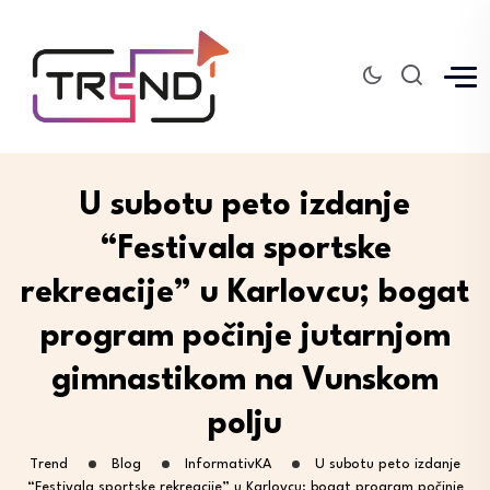
U subotu peto izdanje
“Festivala sportske
rekreacije” u Karlovcu; bogat
program počinje jutarnjom
gimnastikom na Vunskom
polju
Trend
Blog
InformativKA
U subotu peto izdanje
“Festivala sportske rekreacije” u Karlovcu; bogat program počinje