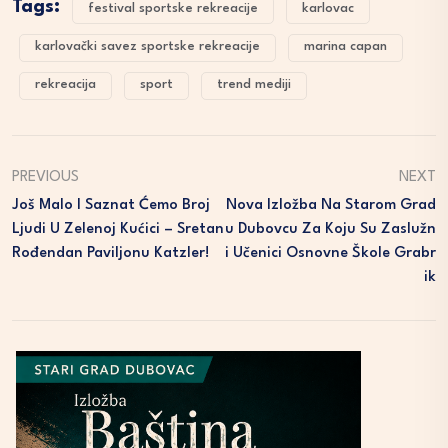
Tags:
festival sportske rekreacije
karlovac
karlovački savez sportske rekreacije
marina capan
rekreacija
sport
trend mediji
PREVIOUS
NEXT
Još Malo I Saznat Ćemo Broj
Nova Izložba Na Starom Grad
Ljudi U Zelenoj Kućici – Sretan
U Dubovcu Za Koju Su Zaslužn
Rođendan Paviljonu Katzler!
I Učenici Osnovne Škole Grabr
Ik