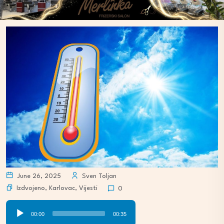
June 26, 2025
Sven Toljan
Izdvojeno
,
Karlovac
,
Vijesti
0
Audio
00:00
00:35
Player