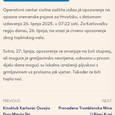
Operativni centar civilne zaštite izdao je upozorenje na
opasne vremenske pojave za Hrvatsku, s datumom
izdavanja 26. lipnja 2025. u 07:22 sati. Za Karlovačku
regiju danas, 26. lipnja, na snazi je crveno upozorenje
zbog toplinskog vala.
Sutra, 27. lipnja, upozorenje se smanjuje na žuti stupanj,
ali moguće je grmljavinsko nevrijeme, odnosno u prvom
dijelu dana mogući su lokalno izraženiji pljuskovi s
grmljavinom uz prolazno jak vjetar. Također će biti
topla noć.
PREVIOUS
NEXT
Kinoklub Karlovac Osvojio
Pronađena Tromblonska Mina
Prvo Mjesto Na
U Rijeci Kupi