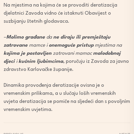
Na mjestima na kojima će se provoditi deratizacija
djelatnici Zavoda vidno će istaknuti Obavijest o
suzbijanju štetnih glodavaca.
–
Molimo građane
da
ne diraju ili premještaju
zatrovane
mamce i
onemoguće pristup
mjestima na
kojima je postavljen
zatrovani mamac
malodobnoj
djeci
i
kućnim ljubimcima
, poručuju iz Zavoda za javno
zdravstvo Karlovačke županije.
Dinamika provođenja deratizacije ovisna je o
vremenskim prilikama, a u slučaju loših vremenskih
uvjeta deratizacija se pomiče na sljedeći dan s povoljním
vremenskim uvjetima.