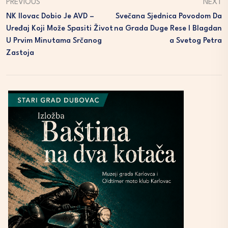
PREVIOUS
NEXT
NK Ilovac Dobio Je AVD –
Svečana Sjednica Povodom Da
Uređaj Koji Može Spasiti Život
Na Grada Duge Rese I Blagdan
U Prvim Minutama Srčanog
A Svetog Petra
Zastoja