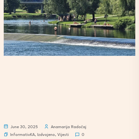
June 30, 2025
Anamarija Radočaj
InformativKA
,
Izdvojeno
,
Vijesti
0