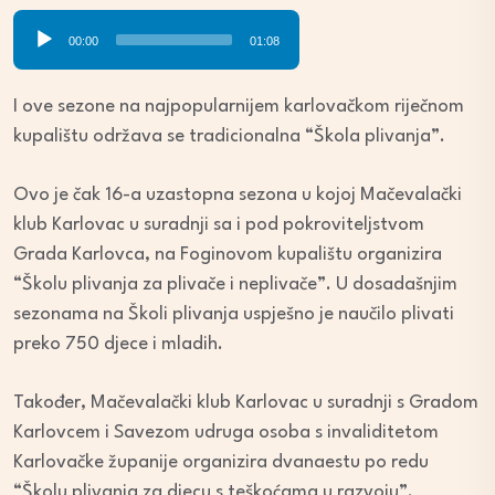
Audio
00:00
01:08
Player
I ove sezone na najpopularnijem karlovačkom riječnom
kupalištu održava se tradicionalna “Škola plivanja”.
Ovo je čak 16-a uzastopna sezona u kojoj Mačevalački
klub Karlovac u suradnji sa i pod pokroviteljstvom
Grada Karlovca, na Foginovom kupalištu organizira
“Školu plivanja za plivače i neplivače”. U dosadašnjim
sezonama na Školi plivanja uspješno je naučilo plivati
preko 750 djece i mladih.
Također, Mačevalački klub Karlovac u suradnji s Gradom
Karlovcem i Savezom udruga osoba s invaliditetom
Karlovačke županije organizira dvanaestu po redu
“Školu plivanja za djecu s teškoćama u razvoju”.