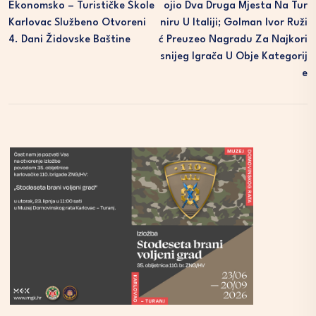
Ekonomsko – Turističke Škole
Ojio Dva Druga Mjesta Na Tur
Karlovac Službeno Otvoreni
Niru U Italiji; Golman Ivor Ruži
4. Dani Židovske Baštine
Ć Preuzeo Nagradu Za Najkori
Snijeg Igrača U Obje Kategorij
E