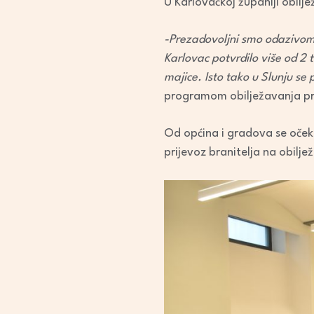
U Karlovačkoj županiji obilje
-Prezadovoljni smo odazivom 
Karlovac potvrdilo više od 2 
majice. Isto tako u Slunju s
programom obilježavanja pr
Od općina i gradova se oček
prijevoz branitelja na obilje