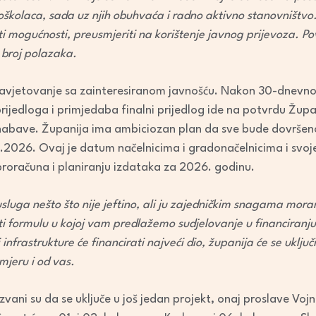
joškolaca, sada uz njih obuhvaća i radno aktivno stanovništv
 mogućnosti, preusmjeriti na korištenje javnog prijevoza. Pov
 broj polazaka.
 savjetovanje sa zainteresiranom javnošću. Nakon 30-dnevn
ijedloga i primjedaba finalni prijedlog ide na potvrdu Župa
 nabave. Županija ima ambiciozan plan da sve bude dovršeno
1.2026. Ovaj je datum načelnicima i gradonačelnicima i svoj
proračuna i planiranju izdataka za 2026. godinu.
usluga nešto što nije jeftino, ali ju zajedničkim snagama mor
 formulu u kojoj vam predlažemo sudjelovanje u financiranju
nfrastrukture će financirati najveći dio, županija će se uključ
jeru i od vas.
zvani su da se uključe u još jedan projekt, onaj proslave Voj