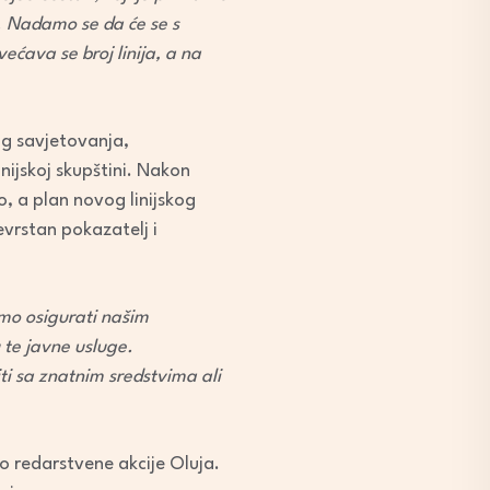
o. Nadamo se da će se s
ećava se broj linija, a na
og savjetovanja,
nijskoj skupštini. Nakon
, a plan novog linijskog
evrstan pokazatelj i
amo osigurati našim
 te javne usluge.
iti sa znatnim sredstvima ali
no redarstvene akcije Oluja.