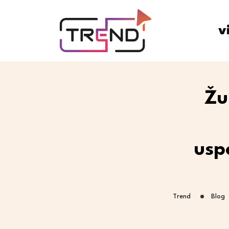
v
Žu
usp
Trend
Blog