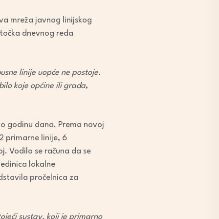
nova mreža javnog linijskog
a točka dnevnog reda
sne linije uopće ne postoje.
ilo koje općine ili grada
,
ovo godinu dana. Prema novoj
2 primarne linije, 6
j. Vodilo se računa da se
jedinica lokalne
dstavila pročelnica za
ojeći sustav, koji je primarno