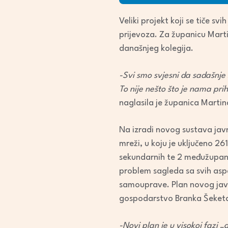
Veliki projekt koji se tiče s
prijevoza. Za županicu Mart
današnjeg kolegija.
-Svi smo svjesni da sadašnje
To nije nešto što je nama pri
naglasila je županica Martin
Na izradi novog sustava jav
mreži, u koju je uključeno 261
sekundarnih te 2 međužupani
problem sagleda sa svih aspe
samouprave. Plan novog javno
gospodarstvo Branka Šeketa
-Novi plan je u visokoj fazi „