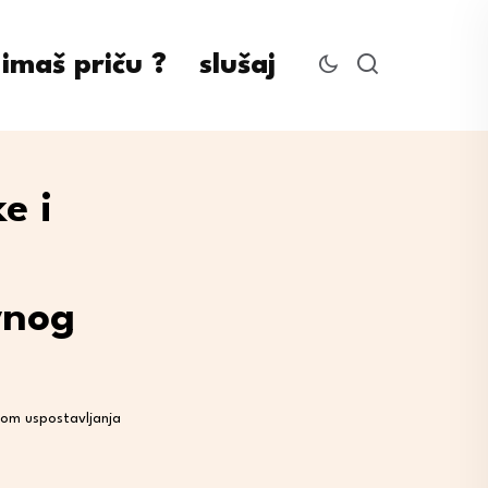
imaš priču ?
slušaj
e i
vnog
dom uspostavljanja