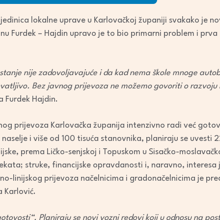
Arrow
vih jedinica lokalne uprave u Karlovačkoj županiji svakako je 
keys
inu Furdek – Hajdin upravo je to bio primarni problem i prv
to
increase
or
 stanje nije zadovoljavajuće i da kad nema škole mnoge autobu
decrease
hvatljivo. Bez javnog prijevoza ne možemo govoriti o razvoju b
volume.
a Furdek Hajdin.
nog prijevoza Karlovačka županija intenzivno radi već got
 naselje i više od 100 tisuća stanovnika, planiraju se uvesti 2
jske, prema Ličko-senjskoj i Topuskom u Sisačko-moslavačko
kata; struke, financijske opravdanosti i, naravno, interesa 
-linijskog prijevoza načelnicima i gradonačelnicima je pre
 Karlović.
gotovosti“. Planiraju se novi vozni redovi koji u odnosu na post