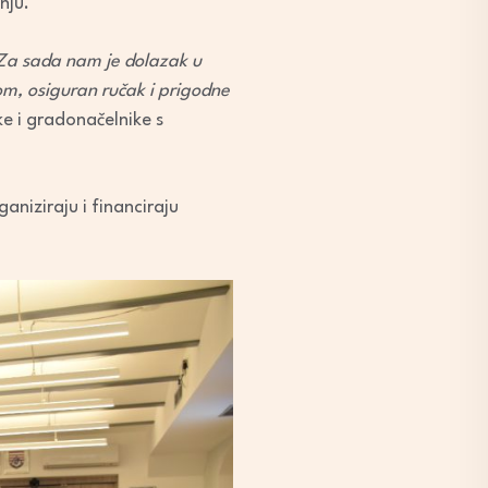
nju.
 Za sada nam je dolazak u
kom, osiguran ručak i prigodne
ke i gradonačelnike s
niziraju i financiraju