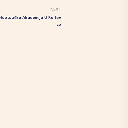
NEXT
Flautstička Akademija U Karlov
Cu