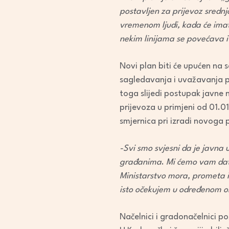
postavljen za prijevoz sredn
vremenom ljudi, kada će imati
nekim linijama se povećava i
Novi plan biti će upućen na
sagledavanja i uvažavanja pr
toga slijedi postupak javne
prijevoza u primjeni od 01.0
smjernica pri izradi novoga 
-Svi smo svjesni da je javna 
građanima
.
Mi ćemo vam dati
Ministarstvo mora, prometa i i
isto očekujem u određenom om
Načelnici i gradonačelnici po