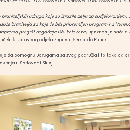
žavat će se 01. i 02. kolovoza u Karlovcu i 06. kolovoza u Slu
braniteljskih udruga koje su izrazile želju za sudjelovanjem.
tisuće branitelja za koje će biti pripremljen program na Vuns
e priprema pregršt događaja 06. kolovoza
, upoznao je načelni
očelnik Upravnog odjela župana, Bernardo Pahor.
uje da pomognu udrugama sa svog područja i to tako da orga
žavanja u Karlovac i Slunj.