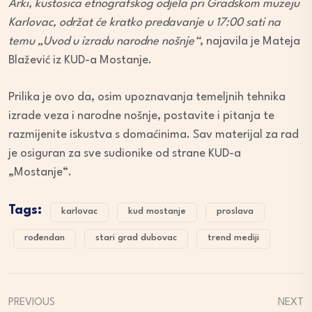
Arki, kustosica etnografskog odjela pri Gradskom muzeju
Karlovac, održat će kratko predavanje u 17:00 sati na
temu „Uvod u izradu narodne nošnje“
, najavila je Mateja
Blažević iz KUD-a Mostanje.
Prilika je ovo da, osim upoznavanja temeljnih tehnika
izrade veza i narodne nošnje, postavite i pitanja te
razmijenite iskustva s domaćinima. Sav materijal za rad
je osiguran za sve sudionike od strane KUD-a
„Mostanje“.
Tags:
karlovac
kud mostanje
proslava
rođendan
stari grad dubovac
trend mediji
PREVIOUS
NEXT