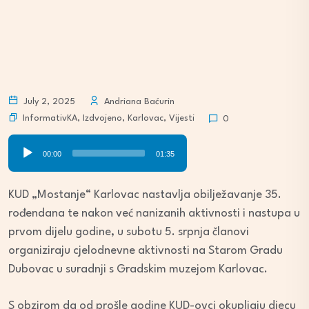
July 2, 2025
Andriana Baćurin
InformativKA
,
Izdvojeno
,
Karlovac
,
Vijesti
0
Audio
00:00
01:35
Player
KUD „Mostanje“ Karlovac nastavlja obilježavanje 35.
rođendana te nakon već nanizanih aktivnosti i nastupa u
prvom dijelu godine, u subotu 5. srpnja članovi
organiziraju cjelodnevne aktivnosti na Starom Gradu
Dubovac u suradnji s Gradskim muzejom Karlovac.
S obzirom da od prošle godine KUD-ovci okupljaju djecu