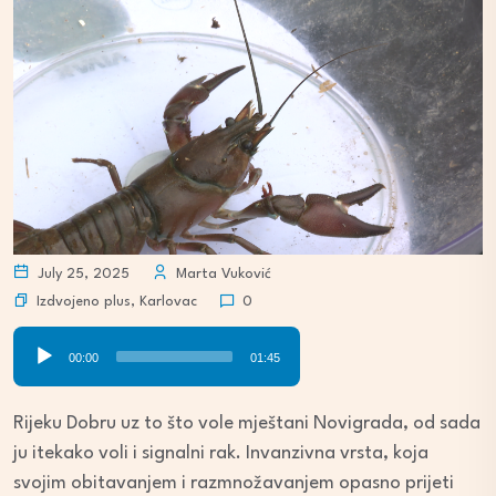
July 25, 2025
Marta Vuković
Izdvojeno plus
,
Karlovac
0
Audio
00:00
01:45
Player
Rijeku Dobru uz to što vole mještani Novigrada, od sada
ju itekako voli i signalni rak. Invanzivna vrsta, koja
svojim obitavanjem i razmnožavanjem opasno prijeti