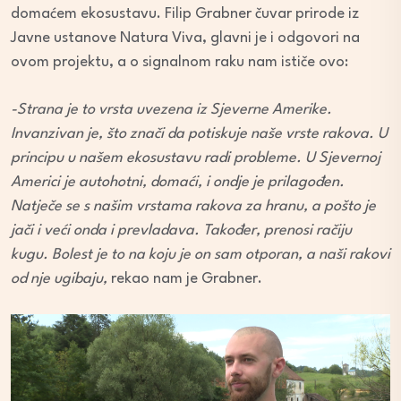
domaćem ekosustavu. Filip Grabner čuvar prirode iz
Javne ustanove Natura Viva, glavni je i odgovori na
ovom projektu, a o signalnom raku nam ističe ovo:
-Strana je to vrsta uvezena iz Sjeverne Amerike.
Invanzivan je, što znači da potiskuje naše vrste rakova. U
principu u našem ekosustavu radi probleme. U Sjevernoj
Americi je autohotni, domaći, i ondje je prilagođen.
Natječe se s našim vrstama rakova za hranu, a pošto je
jači i veći onda i prevladava. Također, prenosi račiju
kugu. Bolest je to na koju je on sam otporan, a naši rakovi
od nje ugibaju,
rekao nam je Grabner.