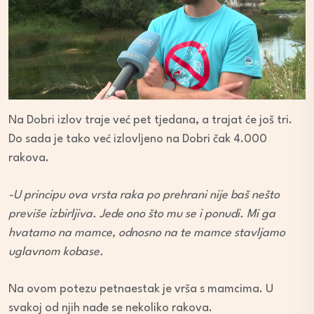
Na Dobri izlov traje već pet tjedana, a trajat će još tri.
Do sada je tako već izlovljeno na Dobri čak 4.000
rakova.
-U principu ova vrsta raka po prehrani nije baš nešto
previše izbirljiva. Jede ono što mu se i ponudi. Mi ga
hvatamo na mamce, odnosno na te mamce stavljamo
uglavnom kobase.
Na ovom potezu petnaestak je vrša s mamcima. U
svakoj od njih nađe se nekoliko rakova.