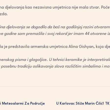
na djelovanja kao nezavisna umjetnica nije mala stvar. Početa
ezda.
a djelovanja se dogodilo da baš na godišnjoj razini otvaram i
 godine sam premašila i svoj rekord jer imam 44 otvorene i
la je predstavila armenska umjetnica Alina Gishyan, koja djelu
menskog pisma i glagoljice. U tehnici keramike je interpretiral
 posebnu tradiciju oslikavanja slova različitim simbolima i mo
ni Meteoalarmi Za Područje
U Karlovac Stiže Marin Čilić! 