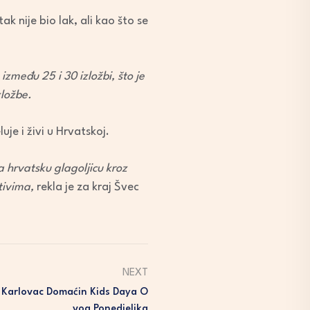
k nije bio lak, ali kao što se
zmeđu 25 i 30 izložbi, što je
zložbe.
je i živi u Hrvatskoj.
a hrvatsku glagoljicu kroz
tivima,
rekla je za kraj Švec
NEXT
TK Karlovac Domaćin Kids Daya O
Vog Ponedjeljka