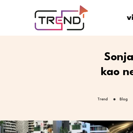
v
Sonja
kao n
Trend
Blog