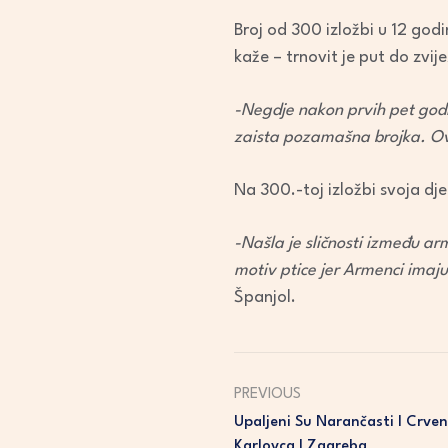
Broj od 300 izložbi u 12 godi
kaže – trnovit je put do zvij
-Negdje nakon prvih pet godin
zaista pozamašna brojka. Ove
Na 300.-toj izložbi svoja dje
-Našla je sličnosti između ar
motiv ptice jer Armenci imaju
Španjol.
PREVIOUS
Upaljeni Su Narančasti I Crve
Karlovca I Zagreba