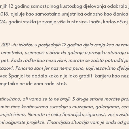
Arrow
njih 12 godina samostalnog kustoskog djelovanja odabrala je
keys
 2018. djeluje kao samostalna umjetnica odnosno kao članica
to
. godini stekla je zvanje više kustosice. Inače, karlovačkoj 
increase
or
decrease
 300.-tu izložbu u posljednjih 12 godina djelovanja kao nezavi
volume.
 umjetnika, uzimajući u obzir da galerije u prosjeku otvaraju i
o pet. Kada radite kao nezavisni, morate se zaista potruditi pr
ti izazovi. Ponosna sam jer nas nema puno, koji nezavisno djelu
ec Španjol te dodala kako nije lako graditi karijeru kao neza
mjetnika ne ide vam radni staž.
ntinuirano, ali vama se to ne broji. S druge strane morate pron
samim time kontinuirana suradnja s muzejima, galerijama, cent
umjetnicima. Nemate ni neku financijsku sigurnost, već ovisi
sami osigurate projekte. Financijska situacija vam je onda od g