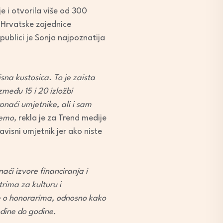
 i otvorila više od 300
 Hrvatske zajednice
publici je Sonja najpoznatija
sna kustosica. To je zaista
zmeđu 15 i 20 izložbi
onaći umjetnike, ali i sam
jemo,
rekla je za Trend medije
visni umjetnik jer ako niste
aći izvore financiranja i
rima za kulturu i
te o honorarima, odnosno kako
odine do godine.