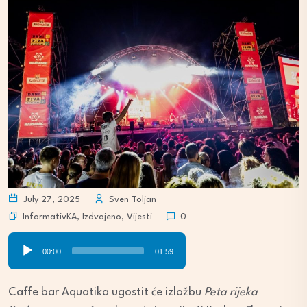
July 27, 2025
Sven Toljan
InformativKA
,
Izdvojeno
,
Vijesti
0
Audio
00:00
01:59
Player
Caffe bar Aquatika ugostit će izložbu
Peta rijeka