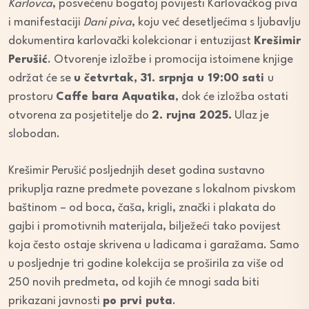
Karlovca
, posvećenu bogatoj povijesti Karlovačkog piva
i manifestaciji
Dani piva
, koju već desetljećima s ljubavlju
dokumentira karlovački kolekcionar i entuzijast
Krešimir
Perušić
. Otvorenje izložbe i promocija istoimene knjige
održat će se
u četvrtak, 31. srpnja u 19:00 sati
u
prostoru
Caffe bara Aquatika
, dok će izložba ostati
otvorena za posjetitelje do
2. rujna 2025.
Ulaz je
slobodan.
Krešimir Perušić posljednjih deset godina sustavno
prikuplja razne predmete povezane s lokalnom pivskom
baštinom – od boca, čaša, krigli, znački i plakata do
gajbi i promotivnih materijala, bilježeći tako povijest
koja često ostaje skrivena u ladicama i garažama. Samo
u posljednje tri godine kolekcija se proširila za više od
250 novih predmeta, od kojih će mnogi sada biti
prikazani javnosti
po prvi puta
.