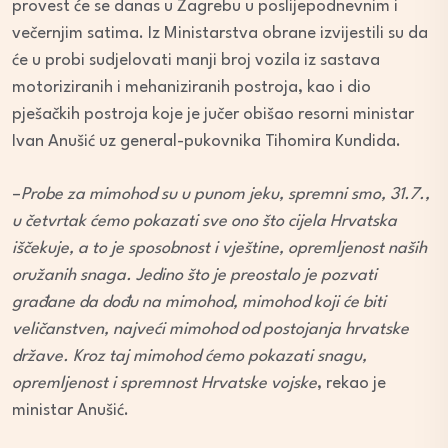
provest će se danas u Zagrebu u poslijepodnevnim i
večernjim satima. Iz Ministarstva obrane izvijestili su da
će u probi sudjelovati manji broj vozila iz sastava
motoriziranih i mehaniziranih postroja, kao i dio
pješačkih postroja koje je jučer obišao resorni ministar
Ivan Anušić uz general-pukovnika Tihomira Kundida.
–
Probe za mimohod su u punom jeku, spremni smo, 31.7.,
u četvrtak ćemo pokazati sve ono što cijela Hrvatska
iščekuje, a to je sposobnost i vještine, opremljenost naših
oružanih snaga. Jedino što je preostalo je pozvati
građane da dođu na mimohod, mimohod koji će biti
veličanstven, najveći mimohod od postojanja hrvatske
države. Kroz taj mimohod ćemo pokazati snagu,
opremljenost i spremnost Hrvatske vojske
, rekao je
ministar Anušić.