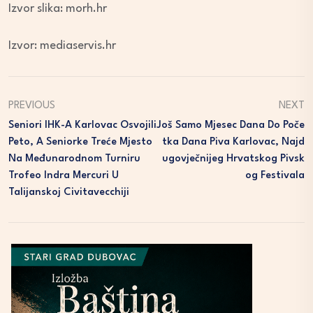
Izvor slika: morh.hr
Izvor: mediaservis.hr
PREVIOUS
NEXT
Seniori IHK-A Karlovac Osvojili
Još Samo Mjesec Dana Do Poče
Peto, A Seniorke Treće Mjesto
Tka Dana Piva Karlovac, Najd
Na Međunarodnom Turniru
Ugovječnijeg Hrvatskog Pivsk
Trofeo Indra Mercuri U
Og Festivala
Talijanskoj Civitavecchiji