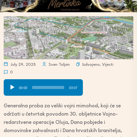
Izdvojeno
,
Vijesti
July 29, 2025
Sven Toljan
0
Audio
00:00
03:07
Player
Generalna proba za veliki vojni mimohod, koji će se
održati u četvrtak povodom 30. obljetnice Vojno-
redarstvene operacije Oluja, Dana pobjede i
domovinske zahvalnosti i Dana hrvatskih branitelja,