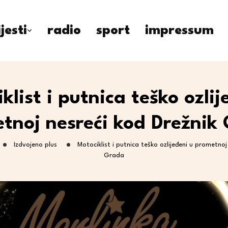
ijesti
radio
sport
impressum
klist i putnica teško ozlij
tnoj nesreći kod Drežnik
Izdvojeno plus
Motociklist i putnica teško ozlijeđeni u prometnoj
Grada