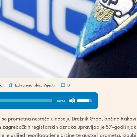
Izdvojeno plus
,
Vijesti
ro
0
Use
00:44
Up/Down
Arrow
a se prometna nesreća u naselju Drežnik Grad, općina Rakovic
keys
 zagrebačkih registarskih oznaka upravljao je 57-godišnjak 
to
je je uslijed neprilagođene brzine te gustoći prometa, izgu