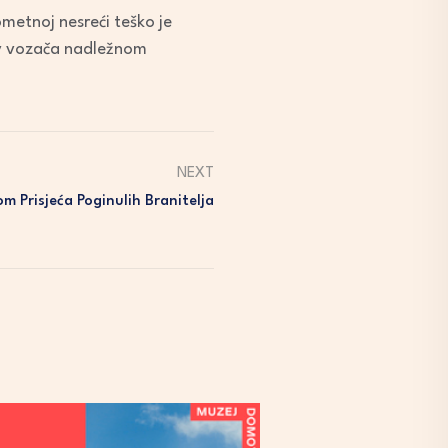
ometnoj nesreći teško je
tiv vozača nadležnom
NEXT
m Prisjeća Poginulih Branitelja