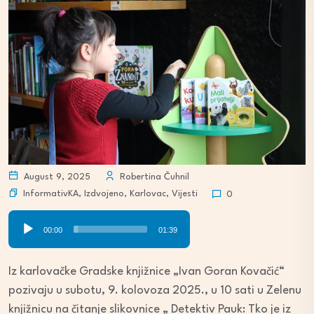
August 9, 2025
Robertina Čuhnil
InformativKA
,
Izdvojeno
,
Karlovac
,
Vijesti
0
Audio
00:00
01:39
Player
Iz karlovačke Gradske knjižnice „Ivan Goran Kovačić“
pozivaju u subotu, 9. kolovoza 2025., u 10 sati u Zelenu
knjižnicu na čitanje slikovnice „ Detektiv Pauk: Tko je iz