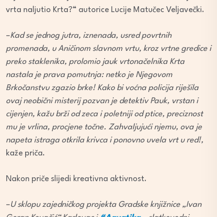
vrta naljutio Krta?“ autorice Lucije Matučec Veljavečki.
–
Kad se jednog jutra, iznenada, usred povrtnih
promenada, u Aničinom slavnom vrtu, kroz vrtne gredice i
preko staklenika, prolomio jauk vrtonačelnika Krta
nastala je prava pomutnja: netko je Njegovom
Brkočanstvu zgazio brke! Kako bi voćna policija riješila
ovaj neobični misterij pozvan je detektiv Pauk, vrstan i
cijenjen, kažu brži od zeca i poletniji od ptice, preciznost
mu je vrlina, procjene točne. Zahvaljujući njemu, ova je
napeta istraga otkrila krivca i ponovno uvela vrt u red!,
kaže priča.
Nakon priče slijedi kreativna aktivnost.
–
U sklopu zajedničkog projekta Gradske knjižnice „Ivan