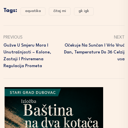
Tags:
aquatika
čitaj mi
gk igk
PREVIOUS
NEXT
Gužve U Smjeru Mora I
Očekuje Na Sunčan I Vrlo Vruć
Unutrašnjosti – Kolone,
Dan, Temperature Do 36 Celzij
Zastoji I Privremena
Usa
Regulacija Prometa