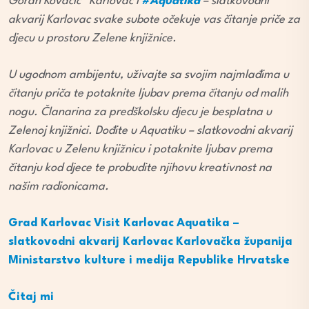
Goran Kovačić“ Karlovac i
#Aquatika
– slatkovodni
akvarij Karlovac svake subote očekuje vas čitanje priče za
djecu u prostoru Zelene knjižnice.
U ugodnom ambijentu, uživajte sa svojim najmlađima u
čitanju priča te potaknite ljubav prema čitanju od malih
nogu. Članarina za predškolsku djecu je besplatna u
Zelenoj knjižnici. Dođite u Aquatiku – slatkovodni akvarij
Karlovac u Zelenu knjižnicu i potaknite ljubav prema
čitanju kod djece te probudite njihovu kreativnost na
našim radionicama.
Grad Karlovac
Visit Karlovac
Aquatika –
slatkovodni akvarij Karlovac
Karlovačka županija
Ministarstvo kulture i medija Republike Hrvatske
Čitaj mi