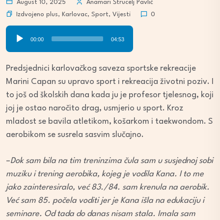
August 10, 2025
Anamari Štrucelj Pavlić
Izdvojeno plus
,
Karlovac
,
Sport
,
Vijesti
0
Audio
00:00
04:53
Player
Predsjednici karlovačkog saveza sportske rekreacije
Marini Capan su upravo sport i rekreacija životni poziv. I
to još od školskih dana kada ju je profesor tjelesnog, koji
joj je ostao naročito drag, usmjerio u sport. Kroz
mladost se bavila atletikom, košarkom i taekwondom. S
aerobikom se susrela sasvim slučajno.
–
Dok sam bila na tim treninzima čula sam u susjednoj sobi
muziku i trening aerobika, kojeg je vodila Kana. I to me
jako zainteresiralo, već 83./84. sam krenula na aerobik.
Već sam 85. počela voditi jer je Kana išla na edukaciju i
seminare. Od tada do danas nisam stala. Imala sam