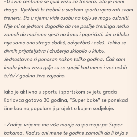
–
U svim centrima se ljudi vežu za trenera. Što je meni
drago. Vježbači bi trebali u svakom sportu vjerovati svom
treneru. Da u njemu vide osobu na koju se mogu osloniti.
Nije mi se jednom dogodilo da me poslije treninga netko
zamoli da možemo sjesti na kavu i popričati. Jer u klubu
nije samo ono strogo dođeš, odvježbaš i odeš. Toliko se
divnih prijateljstva i druženja sklopilo u klubu.
Jednostavno si ponosan nakon toliko godina. Čak sam
imala jednu vezu gdje su se spojili kod mene i već nekih
5/6/7 godina žive zajedno
.
Iako je aktivna u sportu i sportskom svijetu grada
Karlovca gotovo 30 godina, “Super bake” se ponekad
čine kao najpopularniji projekt u kojem sudjeluje.
–
Zadnje vrijeme me više manje raspoznaju po Super
bakama. Kad su oni mene te godine zamolili da li bi ja s