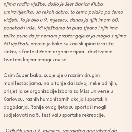
njima radila vježbe, došlo je šest članica Kluba
umirovljenika. Ja rekoh dobro, to ćemo polako pa ćemo
vidjeti. To je bilo u 9. mjesecu, danas ja njih imam 60,
ponekad i više. Mi vježbamo tri puta tjedno i njih ima
toliko puno da ja nemam prostor gdje bi ja mogla s njima
60 vježbati
, navela je kako su kao skupina izrazito
složni, s fantastičnom organizacijom i društvenim
životom kojem mnogi zavise.
Osim Super baka, sudjeluje u raznim drugim
manifestacijama, na pitanje da izdvoji neke od njih,
prisjetila se organizacije izbora za Miss Universe u
Karlovcu, raznih humanitarnih akcija i sportskih
događanja. Ranije ovog ljeta su sportaši mogli
sudjelovati na 5. festivalu sportske rekreacije.
-O
dlučili smo u 9. mjesecu, vjerojatno prvi vikend da