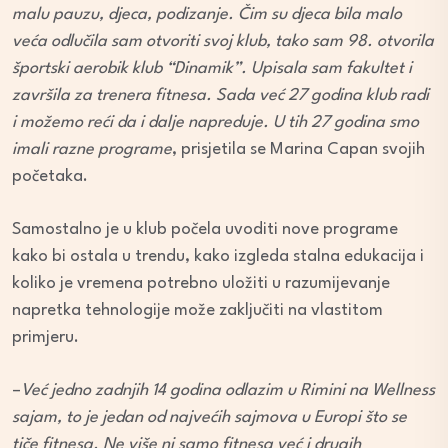
malu pauzu, djeca, podizanje. Čim su djeca bila malo
veća odlučila sam otvoriti svoj klub, tako sam 98. otvorila
športski aerobik klub “Dinamik”. Upisala sam fakultet i
završila za trenera fitnesa. Sada već 27 godina klub radi
i možemo reći da i dalje napreduje. U tih 27 godina smo
imali razne programe
, prisjetila se Marina Capan svojih
početaka.
Samostalno je u klub počela uvoditi nove programe
kako bi ostala u trendu, kako izgleda stalna edukacija i
koliko je vremena potrebno uložiti u razumijevanje
napretka tehnologije može zaključiti na vlastitom
primjeru.
–
Već jedno zadnjih 14 godina odlazim u Rimini na Wellness
sajam, to je jedan od najvećih sajmova u Europi što se
tiče fitnesa. Ne više ni samo fitnesa već i drugih