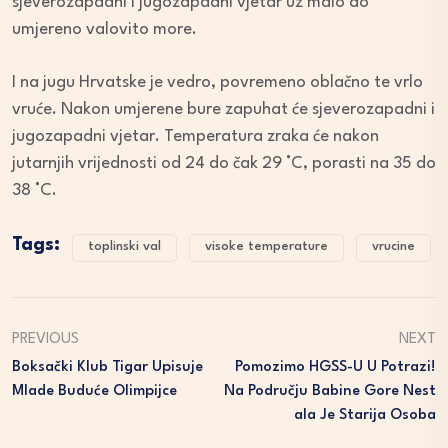
sjeverozapadni i jugozapadni vjetar uz malo do
umjereno valovito more.
I na jugu Hrvatske je vedro, povremeno oblačno te vrlo
vruće. Nakon umjerene bure zapuhat će sjeverozapadni i
jugozapadni vjetar. Temperatura zraka će nakon
jutarnjih vrijednosti od 24 do čak 29 °C, porasti na 35 do
38 °C.
Tags:
toplinski val
visoke temperature
vrucine
PREVIOUS
NEXT
Boksački Klub Tigar Upisuje
Pomozimo HGSS-U U Potrazi!
Mlade Buduće Olimpijce
Na Području Babine Gore Nest
Ala Je Starija Osoba