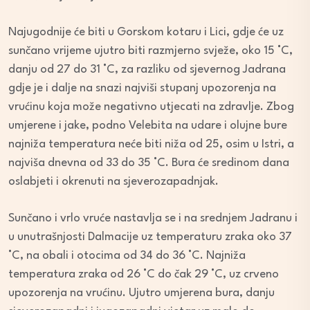
Najugodnije će biti u Gorskom kotaru i Lici, gdje će uz
sunčano vrijeme ujutro biti razmjerno svježe, oko 15 °C,
danju od 27 do 31 °C, za razliku od sjevernog Jadrana
gdje je i dalje na snazi najviši stupanj upozorenja na
vrućinu koja može negativno utjecati na zdravlje. Zbog
umjerene i jake, podno Velebita na udare i olujne bure
najniža temperatura neće biti niža od 25, osim u Istri, a
najviša dnevna od 33 do 35 °C. Bura će sredinom dana
oslabjeti i okrenuti na sjeverozapadnjak.
Sunčano i vrlo vruće nastavlja se i na srednjem Jadranu i
u unutrašnjosti Dalmacije uz temperaturu zraka oko 37
°C, na obali i otocima od 34 do 36 °C. Najniža
temperatura zraka od 26 °C do čak 29 °C, uz crveno
upozorenja na vrućinu. Ujutro umjerena bura, danju