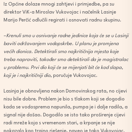
Iz Općine dolaze mnogi zahtjevi i primjedbe, pa su
direktor ViK-a Miroslav Vukovojac i načelnik Lasinje
Marijo Perčić odlučili regirati i osnovati radnu skupinu.
–
Krenuli smo u osnivanje radne jedinice koja će se u Lasinji
baviti održavanjem vodopskrbe. U planu je promjena
većih dionica.
Detektirali smo najkritičnija mjesta koje
treba napraviti, također smo detektirali da je magistralac
u problemu
.
Prvi dio koji će se mijenjati bit će kod slapa,
koji je i najkritičniji dio
, poručuje Vukovojac.
Lasinja je obnovljena nakon Domovinskog rata, no cijevi
nisu bile dobre. Problem je bio s tlakom koji se dogodio
kada se vodosprema napunila, pumpa je i dalje radila, a
signal nije došao. Dogodilo se isto tako proširenje cijevi
radi mreže koja s vremenom stari, a krpanje se nije
pokazalo kao trajno rješenje, naveo je tako Vukovojac.