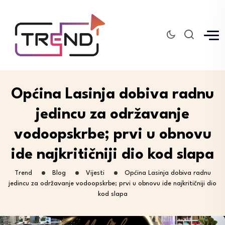
Općina Lasinja dobiva radnu
jedincu za održavanje
vodoopskrbe; prvi u obnovu
ide najkritičniji dio kod slapa
Trend
Blog
Vijesti
Općina Lasinja dobiva radnu
jedincu za održavanje vodoopskrbe; prvi u obnovu ide najkritičniji dio
kod slapa