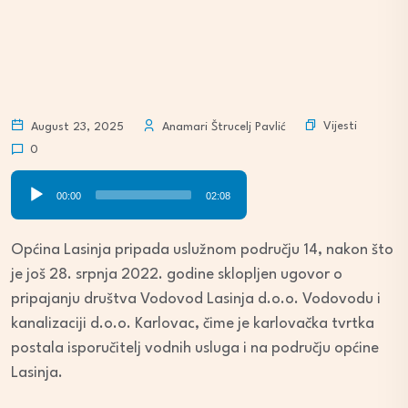
Vijesti
August 23, 2025
Anamari Štrucelj Pavlić
0
Audio
00:00
02:08
Player
Općina Lasinja pripada uslužnom području 14, nakon što
je još 28. srpnja 2022. godine sklopljen ugovor o
pripajanju društva Vodovod Lasinja d.o.o. Vodovodu i
kanalizaciji d.o.o. Karlovac, čime je karlovačka tvrtka
postala isporučitelj vodnih usluga i na području općine
Lasinja.