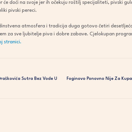
 će doći na svoje jer ih očekuju roštilj specijaliteti, pivski 
liki pivski pereci.
nstvena atmosfera i tradicija duga gotovo četiri desetljeć
m za sve ljubitelje piva i dobre zabave. Cjelokupan progr
j stranici.
 Draškovića Sutra Bez Vode U
Foginovo Ponovno Nije Za Kupa