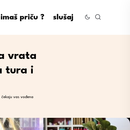
imaš priču ?
slušaj
a vrata
 tura i
: čekaju vas vođena