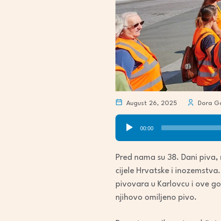
August 26, 2025
Dora Go
Audio
00:00
Player
Pred nama su 38. Dani piva, m
cijele Hrvatske i inozemstva
pivovara u Karlovcu i ove god
njihovo omiljeno pivo.