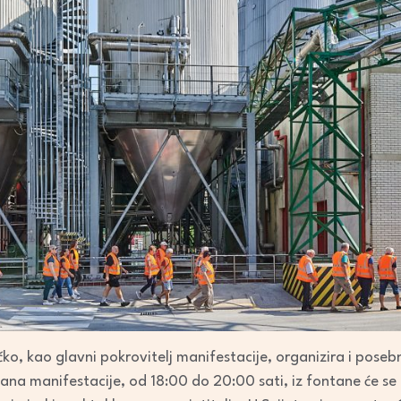
ko, kao glavni pokrovitelj manifestacije, organizira i pose
dana manifestacije, od 18:00 do 20:00 sati, iz fontane će se