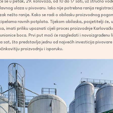
e se u petak, 29. kolovoza, od 10 do 17 sati, uz stručno vođ
volume.
lavnog ulaza u pivovaru. Iako nije potrebna ranija registra
zak nešto ranije. Kako se radi o obilasku proizvodnog pogona
cipelama ravnih potplata. Tijekom obilaska, posjetitelji će, 
 imati priliku upoznati cijeli proces proizvodnje Karlovačk
 punionice boca. Prvi put moći će razgledati i novoizgrađenu li
 sat, što predstavlja jednu od najvećih investicija pivovare 
činkovitiju proizvodnju i isporuku.