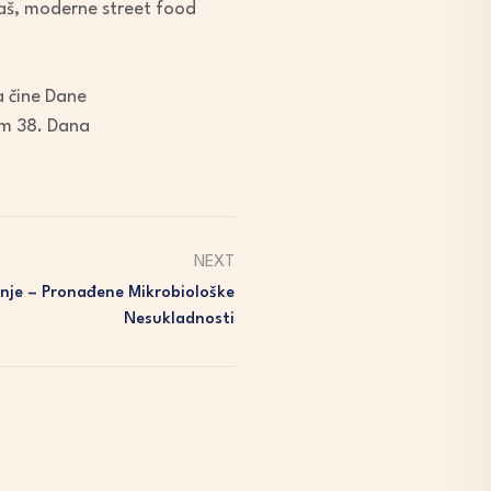
gulaš, moderne street food
a čine Dane
am 38. Dana
NEXT
nje – Pronađene Mikrobiološke
Nesukladnosti