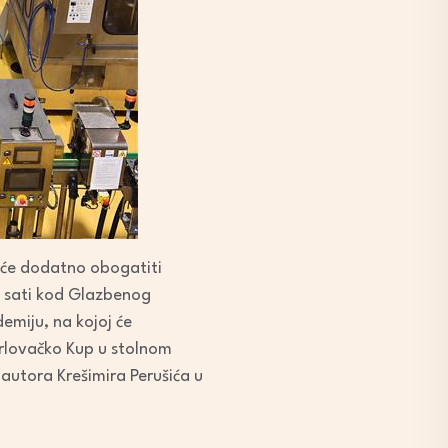
i će dodatno obogatiti
14 sati kod Glazbenog
emiju, na kojoj će
 Karlovačko Kup u stolnom
 autora Krešimira Perušića u