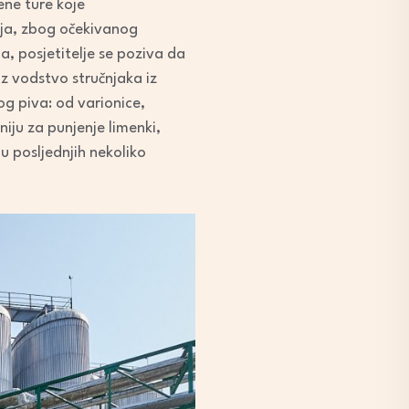
ene ture koje
cija, zbog očekivanog
, posjetitelje se poziva da
uz vodstvo stručnjaka iz
og piva: od varionice,
niju za punjenje limenki,
u posljednjih nekoliko