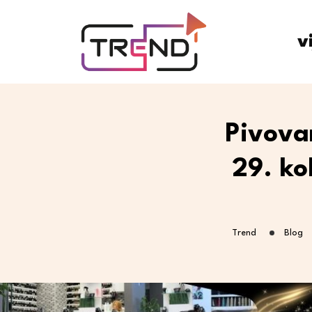
v
Pivova
29. ko
Trend
Blog