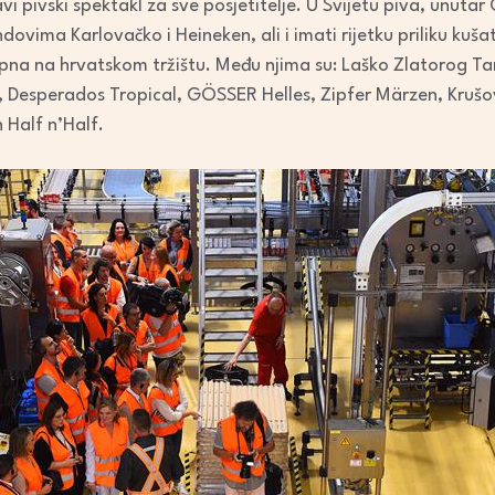
vi pivski spektakl za sve posjetitelje. U Svijetu piva, unutar 
dovima Karlovačko i Heineken, ali i imati rijetku priliku kušat
upna na hrvatskom tržištu. Među njima su: Laško Zlatorog 
o, Desperados Tropical, GÖSSER Helles, Zipfer Märzen, Krušo
 Half n’Half.