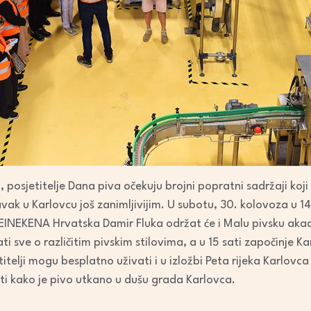
 posjetitelje Dana piva očekuju brojni popratni sadržaji koj
ravak u Karlovcu još zanimljivijim. U subotu, 30. kolovoza u 
HEINEKENA Hrvatska Damir Fluka održat će i Malu pivsku akad
nati sve o različitim pivskim stilovima, a u 15 sati započinje
telji mogu besplatno uživati i u izložbi Peta rijeka Karlovca
ti kako je pivo utkano u dušu grada Karlovca.