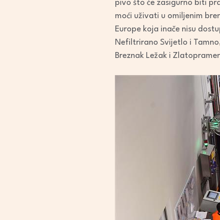
pivo što će zasigurno biti pra
moći uživati u omiljenim bren
Europe koja inače nisu dost
Nefiltrirano Svijetlo i Tamn
Breznak Ležak i Zlatopramen