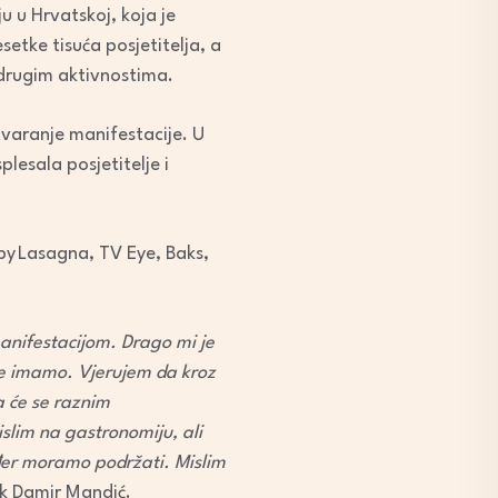
u u Hrvatskoj, koja je
setke tisuća posjetitelja, a
te drugim aktivnostima.
otvaranje manifestacije. U
lesala posjetitelje i
y Lasagna, TV Eye, Baks,
manifestacijom. Drago mi je
dje imamo. Vjerujem da kroz
da će se raznim
slim na gastronomiju, ali
kođer moramo podržati. Mislim
ik Damir Mandić.