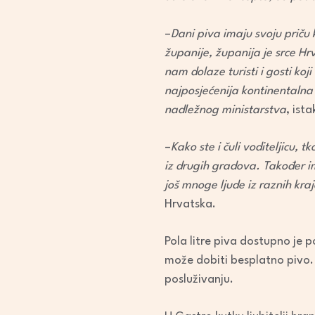
–
Dani piva imaju svoju priču
županije, županija je srce Hr
nam dolaze turisti i gosti koj
najposjećenija kontinentalna 
nadležnog ministarstva
, ist
–
Kako ste i čuli voditeljicu, t
iz drugih gradova. Također i
još mnoge ljude iz raznih kr
Hrvatska.
Pola litre piva dostupno je p
može dobiti besplatno pivo.
posluživanju.