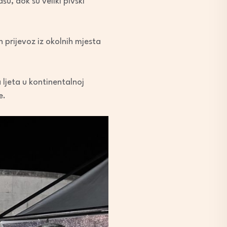
šu, dok su veliki pivski
n prijevoz iz okolnih mjesta
 ljeta u kontinentalnoj
e.