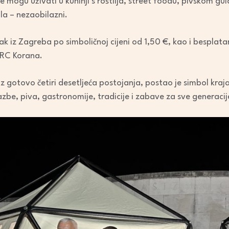
e mogu uživati u kuhinji s roštilja, street foodu, pivskom gula
ala – nezaobilazni.
vlak iz Zagreba po simboličnoj cijeni od 1,50 €, kao i besplata
ŠRC Korana.
z gotovo četiri desetljeća postojanja, postao je simbol kraja
azbe, piva, gastronomije, tradicije i zabave za sve generacij