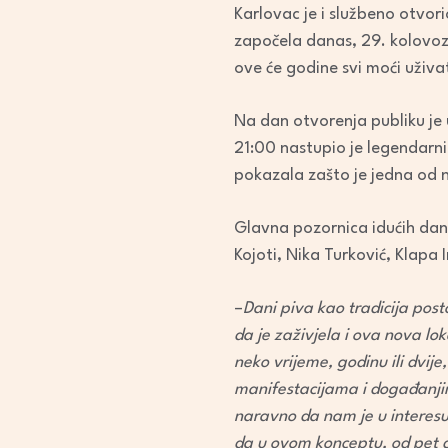
Karlovac je i službeno otvor
započela danas, 29. kolovoza,
ove će godine svi moći uživa
Na dan otvorenja publiku je u
21:00 nastupio je legendarn
pokazala zašto je jedna od n
Glavna pozornica idućih dan
Kojoti, Nika Turković, Klapa 
–
Dani piva kao tradicija post
da je zaživjela i ova nova l
neko vrijeme, godinu ili dvije
manifestacijama i događanjima
naravno da nam je u interesu 
da u ovom konceptu, od pet 