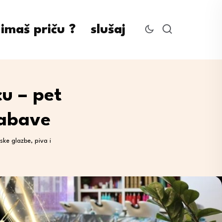
imaš priču ?
slušaj
u – pet
zabave
ke glazbe, piva i