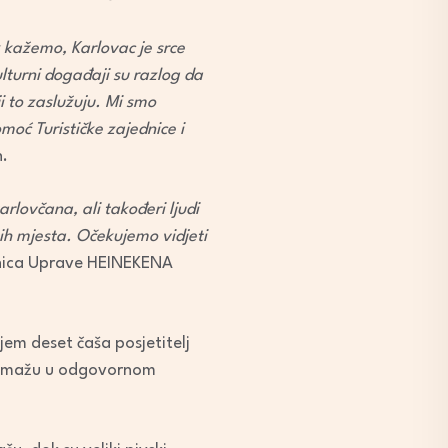
k kažemo, Karlovac je srce
ulturni događaji su razlog da
i to zaslužuju. Mi smo
moć Turističke zajednice i
n.
karlovčana, ali takođeri ljudi
ih mjesta. Očekujemo vidjeti
dnica Uprave HEINEKENA
njem deset čaša posjetitelj
e pomažu u odgovornom