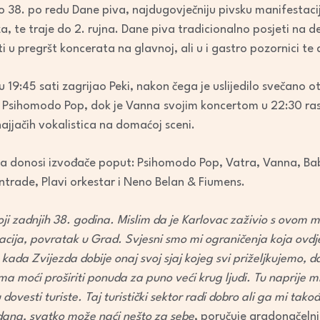
Arrow
io 38. po redu Dane piva, najdugovječniju pivsku manifestacij
keys
 te traje do 2. rujna. Dane piva tradicionalno posjeti na de
to
ti u pregršt koncerata na glavnoj, ali u i gastro pozornici 
increase
or
 19:45 sati zagrijao Peki, nakon čega je uslijedilo svečano 
decrease
i Psihomodo Pop, dok je Vanna
svojim koncertom u 22:30 rasp
volume.
ajjačih vokalistica na domaćoj sceni.
a donosi izvođače poput: Psihomodo Pop, Vatra, Vanna, Bab
Intrade, Plavi orkestar i Neno Belan & Fiumens.
oji zadnjih 38. godina. Mislim da je Karlovac zaživio s ovom 
okacija, povratak u Grad. Svjesni smo mi ograničenja koja ov
, kada Zvijezda dobije onaj svoj sjaj kojeg svi priželjkujemo, 
 moći proširiti ponuda za puno veći krug ljudi. Tu naprije mi
dovesti turiste. Taj turistički sektor radi dobro ali ga mi ta
dana, svatko može naći nešto za sebe
, poručuje gradonačeln