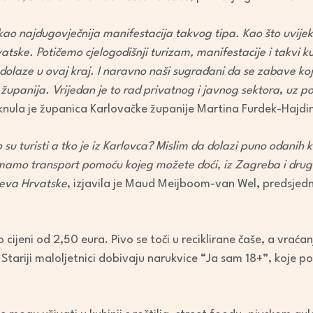
 kao najdugovječnija manifestacija takvog tipa. Kao što uvije
vatske. Potičemo cjelogodišnji turizam, manifestacije i takvi k
i dolaze u ovaj kraj. I naravno naši sugrađani da se zabave koj
županija. Vrijedan je to rad privatnog i javnog sektora
,
uz po
aknula je županica Karlovačke županije Martina Furdek-Hajdi
ko su turisti a tko je iz Karlovca? Mislim da dolazi puno odanih 
mamo transport pomoću kojeg možete doći, iz Zagreba i drug
ajeva Hrvatske
, izjavila je Maud Meijboom-van Wel, predsje
o cijeni od 2,50 eura. Pivo se toči u reciklirane čaše, a vraća
 Stariji maloljetnici dobivaju narukvice “Ja sam 18+”, koj