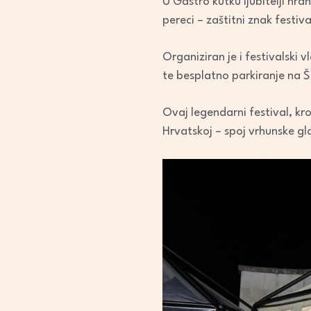
U Gastro kutku ljubitelji hran
pereci – zaštitni znak festiv
Organiziran je i festivalski 
te besplatno parkiranje na 
Ovaj legendarni festival, kro
Hrvatskoj – spoj vrhunske gl