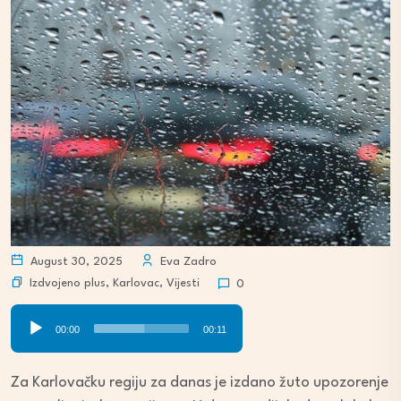
August 30, 2025
Eva Zadro
Izdvojeno plus
,
Karlovac
,
Vijesti
0
Audio
00:00
00:11
Player
Za Karlovačku regiju za danas je izdano žuto upozorenje