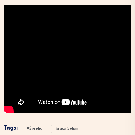
Tags:
#Špreha
braća Seljan