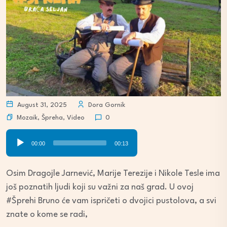
August 31, 2025
Dora Gornik
Mozaik
,
Špreha
,
Video
0
Audio
00:00
00:13
Player
Osim Dragojle Jarnević, Marije Terezije i Nikole Tesle ima
još poznatih ljudi koji su važni za naš grad. U ovoj
#Šprehi Bruno će vam ispričeti o dvojici pustolova, a svi
znate o kome se radi,