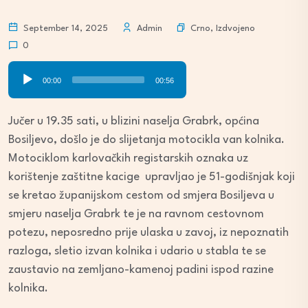
Crno
,
Izdvojeno
September 14, 2025
Admin
0
Audio
00:00
00:56
Player
Jučer u 19.35 sati, u blizini naselja Grabrk, općina
Bosiljevo, došlo je do slijetanja motocikla van kolnika.
Motociklom karlovačkih registarskih oznaka uz
korištenje zaštitne kacige upravljao je 51-godišnjak koji
se kretao županijskom cestom od smjera Bosiljeva u
smjeru naselja Grabrk te je na ravnom cestovnom
potezu, neposredno prije ulaska u zavoj, iz nepoznatih
razloga, sletio izvan kolnika i udario u stabla te se
zaustavio na zemljano-kamenoj padini ispod razine
kolnika.