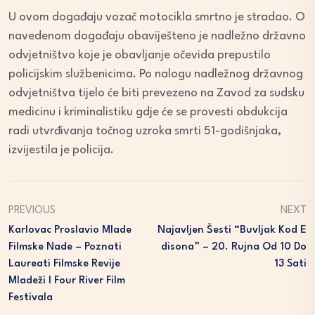
U ovom događaju vozač motocikla smrtno je stradao. O
navedenom događaju obaviješteno je nadležno državno
odvjetništvo koje je obavljanje očevida prepustilo
policijskim službenicima. Po nalogu nadležnog državnog
odvjetništva tijelo će biti prevezeno na Zavod za sudsku
medicinu i kriminalistiku gdje će se provesti obdukcija
radi utvrđivanja točnog uzroka smrti 51-godišnjaka,
izvijestila je policija.
PREVIOUS
NEXT
Karlovac Proslavio Mlade
Najavljen Šesti “Buvljak Kod E
Filmske Nade – Poznati
Disona” – 20. Rujna Od 10 Do
Laureati Filmske Revije
13 Sati
Mladeži I Four River Film
Festivala