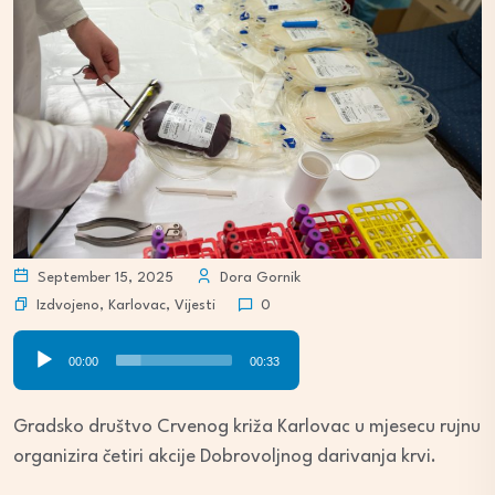
September 15, 2025
Dora Gornik
Izdvojeno
,
Karlovac
,
Vijesti
0
Audio
00:00
00:33
Player
Gradsko društvo Crvenog križa Karlovac u mjesecu rujnu
organizira četiri akcije Dobrovoljnog darivanja krvi.