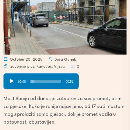
October 20, 2025
Dora Gornik
Izdvojeno plus
,
Karlovac
,
Vijesti
0
Audio
00:00
00:51
Player
Most Banija od danas je zatvoren za sav promet, osim
za pješake. Kako je ranije najavljeno, od 17 sati mostom
mogu prolaziti samo pješaci, dok je promet vozila u
potpunosti obustavljen.