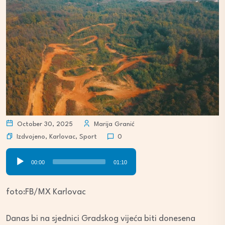
October 30, 2025
Marija Granić
Izdvojeno
,
Karlovac
,
Sport
0
Audio
00:00
01:10
Player
foto:FB/MX Karlovac
Danas bi na sjednici Gradskog vijeća biti donesena