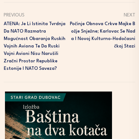
PREVIOUS
NEXT
ATENA: Je Li Istinita Tvrdnja
Počinje Obnova Crkve Majke B
Da NATO Razmatra
Ožje Snježne; Karlovac Se Nad
Mogućnost Obaranja Ruskih
A I Novoj Kulturno-Hodočasni
Vojnih Aviona Te Da Ruski
Čkoj Stazi
Vojni Avioni Nisu Narušili
Zračni Prostor Republike
Estonije I NATO Saveza?