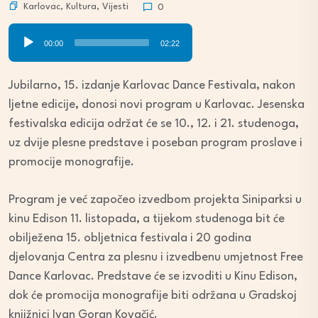
Karlovac
,
Kultura
,
Vijesti
0
Audio
00:00
02:22
Player
Jubilarno, 15. izdanje Karlovac Dance Festivala, nakon
ljetne edicije, donosi novi program u Karlovac. Jesenska
festivalska edicija održat će se 10., 12. i 21. studenoga,
uz dvije plesne predstave i poseban program proslave i
promocije monografije.
Program je već započeo izvedbom projekta Siniparksi u
kinu Edison 11. listopada, a tijekom studenoga bit će
obilježena 15. obljetnica festivala i 20 godina
djelovanja Centra za plesnu i izvedbenu umjetnost Free
Dance Karlovac. Predstave će se izvoditi u Kinu Edison,
dok će promocija monografije biti održana u Gradskoj
knjižnici Ivan Goran Kovačić.