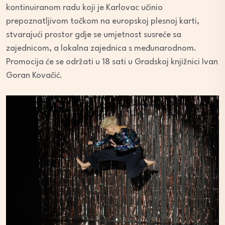
kontinuiranom radu koji je Karlovac učinio
prepoznatljivom točkom na europskoj plesnoj karti,
stvarajući prostor gdje se umjetnost susreće sa
zajednicom, a lokalna zajednica s međunarodnom.
Promocija će se održati u 18 sati u Gradskoj knjižnici Ivan
Goran Kovačić.