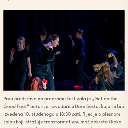
Prva predstava na programu festivala je „Get on the
Good Foot“ autorice i izvođačice Dore Šesto, koja će biti
izvedena 10. studenoga u 18:30 sati. Riječ je o plesnom
solou koji istražuje transformativnu moć pokreta i kako