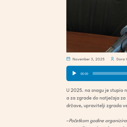
November 3, 2025
Dora 
Audio
00:00
Player
U 2025. na snagu je stupio n
a za zgrade do natječaja za 
države, upravitelji zgrada v
–
Početkom godine organiziral