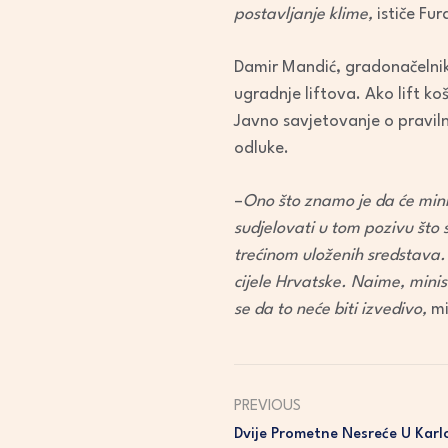
postavljanje klime,
ističe Fur
Damir Mandić, gradonačelnik 
ugradnje liftova. Ako lift k
Javno savjetovanje o praviln
odluke.
–
Ono što znamo je da će mini
sudjelovati u tom pozivu što 
trećinom uloženih sredstava. 
cijele Hrvatske. Naime, minis
se da to neće biti izvedivo,
mi
PREVIOUS
Dvije Prometne Nesreće U Karl