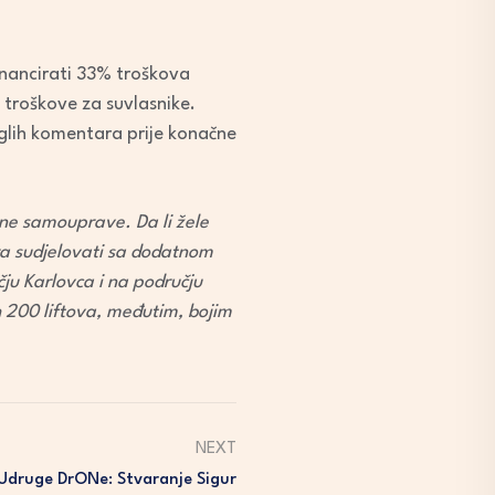
financirati 33% troškova
 troškove za suvlasnike.
iglih komentara prije konačne
lne samouprave. Da li žele
ira sudjelovati sa dodatnom
čju Karlovca i na području
h 200 liftova, međutim, bojim
NEXT
 Udruge DrONe: Stvaranje Sigur