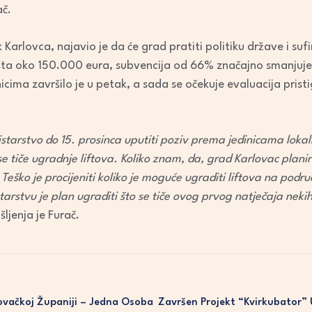
ač.
Karlovca, najavio je da će grad pratiti politiku države i su
ošta oko 150.000 eura, subvencija od 66% značajno smanjuje
icima završilo je u petak, a sada se očekuje evaluacija prist
starstvo do 15. prosinca uputiti poziv prema jedinicama loka
se tiče ugradnje liftova. Koliko znam, da, grad Karlovac plan
Teško je procijeniti koliko je moguće ugraditi liftova na podru
tarstvu je plan ugraditi što se tiče ovog prvog natječaja neki
šljenja je Furač.
ovačkoj Županiji – Jedna Osoba
Završen Projekt “Kvirkubator”