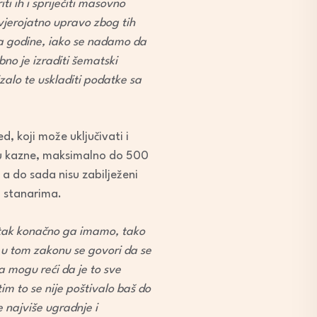
i ih i spriječiti masovno
 vjerojatno upravo zbog tih
ja godine, iako se nadamo da
bno je izraditi šematski
izalo te uskladiti podatke sa
 koji može uključivati i
inu kazne, maksimalno do 500
a do sada nisu zabilježeni
u stanarima.
četak konačno ga imamo, tako
o, u tom zakonu se govori da se
da mogu reći da je to sve
m to se nije poštivalo baš do
e najviše ugradnje i