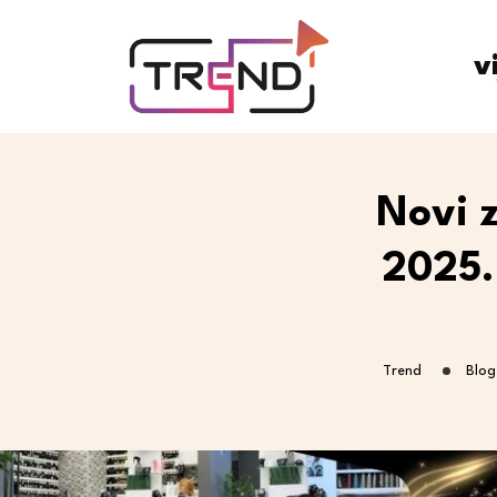
v
Novi 
2025.:
Trend
Blog