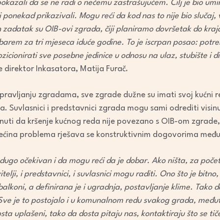
kazali da se ne radi o nečemu zastrašujućem. Cilj je bio umirit
volume.
i ponekad prikazivali. Mogu reći da kod nas to nije bio slučaj,
 zadatak su OIB-ovi zgrada, čiji planiramo dovršetak do kra
 barem za tri mjeseca iduće godine. To je iscrpan posao: potre
zicionirati sve posebne jedinice u odnosu na ulaz, stubište i d
je direktor Inkasatora, Matija Furač.
vljanju zgradama, sve zgrade dužne su imati svoj kućni red,
la. Suvlasnici i predstavnici zgrada mogu sami odrediti vis
nuti da kršenje kućnog reda nije povezano s OIB-om zgrade, 
većina problema rješava se konstruktivnim dogovorima međ
o dugo očekivan i da mogu reći da je dobar. Ako ništa, za po
elji, i predstavnici, i suvlasnici mogu raditi. Ono što je bitn
balkoni, a definirana je i ugradnja, postavljanje klime. Tako 
Sve je to postojalo i u komunalnom redu svakog grada, međuti
sta uplašeni, tako da dosta pitaju nas, kontaktiraju što se tič