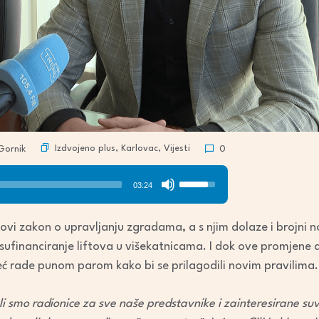
Izdvojeno plus
,
Karlovac
,
Vijesti
Gornik
0
Use
03:24
Up/Down
Arrow
ovi zakon o upravljanju zgradama, a s njim dolaze i brojni 
keys
sufinanciranje liftova u višekatnicama. I dok ove promjene d
to
eć rade punom parom kako bi se prilagodili novim pravilima.
increase
or
i smo radionice za sve naše predstavnike i zainteresirane suv
decrease