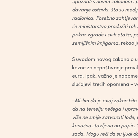
upoznali s novim zakonom i po
davanje ostavki, što su medij
radionica. Posebno zahtjevan
će ministarstvo produžiti rok
prikaz zgrade i svih etaža, po
zemljišnim knjigama
, rekao 
S uvodom novog zakona o upra
kazne za nepoštivanje pravi
eura. Ipak, važno je napome
slučajevi trećih opomena – 
–
Mislim da je ovaj zakon bil
da na temelju nečega i upravit
više ne smije zatvarati lođe, 
konačno stavljeno na papir. 
sada. Mogu reći da su ljudi do