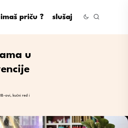
imaš priču ?
slušaj
dama u
vencije
-ovi, kućni red i