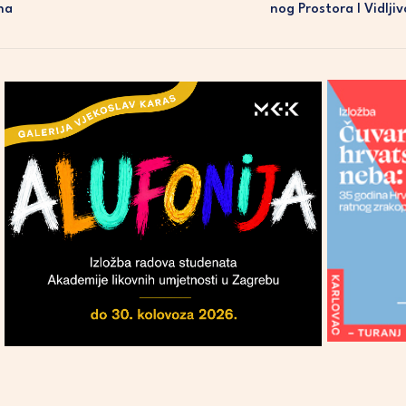
na
Nog Prostora I Vidlji