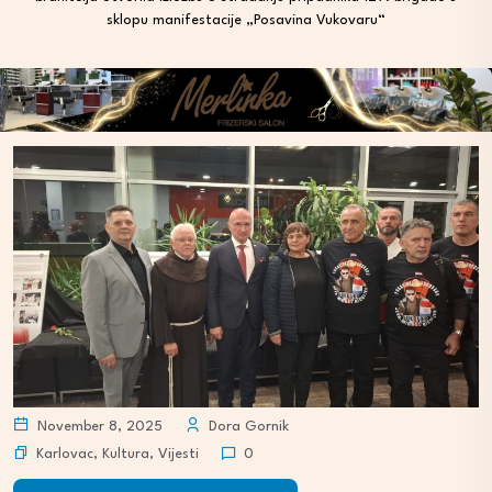
sklopu manifestacije „Posavina Vukovaru“
November 8, 2025
Dora Gornik
Karlovac
,
Kultura
,
Vijesti
0