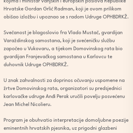
kojima i ministar vanjskih i europskih poslova Republike
Hrvatske Gordan Grlić Radman, koji je ovom prilikom
obišao izložbu i upoznao se s radom Udruge OPHBDRKŽ.
Svečanost je blagoslovio fra Vlado Mustač, gvardijan
Varaždinskog samostana, koji je svećeničku službu
započeo u Vukovaru, a tijekom Domovinskog rata bio
gvardijan Franjevačkog samostana u Karlovcu te
duhovnik Udruge OPHBDRKŽ.
U znak zahvalnosti za doprinos očuvanju uspomene na
žrtve Domovinskog rata, organizatori su predsjednici
karlovačke udruge Anđi Perak uručili povelju posvećenu
Jean Michel Nicolieru.
Program je obuhvatio interpretacije domoljubne poezije
eminentnih hrvatskih pjesnika, uz prigodni glazbeni