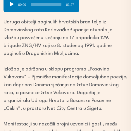
Audio
00:00
01:27
Player
Udruga obitelji poginulih hrvatskih branitelja iz
Domovinskog rata Karlovačke županije otvorila je
izložbu posvećenu sjećanju na 17 pripadnika 129.
brigade ZNG/HV koji su 8. studenog 1991. godine
poginuli u Draganićkim Mrzljacima.
Izložba je održana u sklopu programa „Posavina
Vukovaru“ – Pjesničke manifestacije domoljubne poezije,
kao doprinos Danima sjećanja na žrtve Domovinskog
rata, a posebice žrtve Vukovara. Događaj je
organizirala Udruga Hrvata iz Bosanske Posavine
„Cekin“, u prostoru Net City Centra u Sigetu.
Manifestaciji su nazočili brojni uzvanici i gosti, među