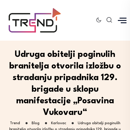
Udruga obitelji poginulih
branitelja otvorila izložbu o
stradanju pripadnika 129.
brigade u sklopu
manifestacije „Posavina
Vukovaru“
Trend
Blog
Karlovac
Udruga obitelji poginulih
branitelja otvorila izložbu o stradanju pripadnika 129. brigade u