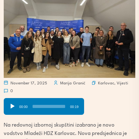
Karlovac
,
Vijesti
November 17, 2025
Marija Granić
0
Audio
00:00
00:19
Player
Na redovnoj izbornoj skupštini izabrano je novo
vodstvo Mladeži HDZ Karlovac. Nova predsjednica je