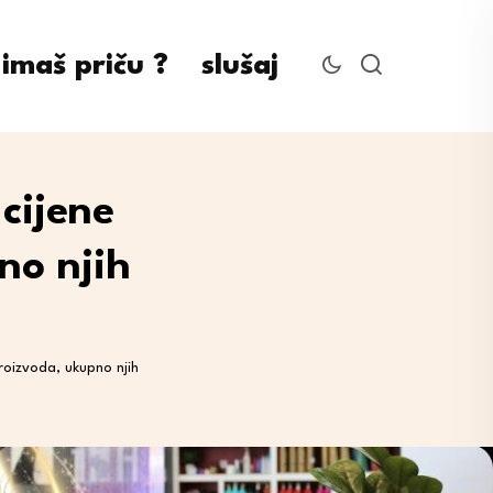
imaš priču ?
slušaj
cijene
no njih
roizvoda, ukupno njih