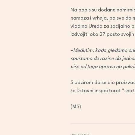
Na popis su dodane namirnice
namaza i vrhnja, pa sve do m
vladina Ureda za socijalno 
izdvojiti oko 27 posto svojih
–
Međutim, kada gledamo one s
spuštamo do razine da jedno
više od toga upravo na pokri
S obzirom da se dio proizvo
će Državni inspektorat “snažn
(MS)