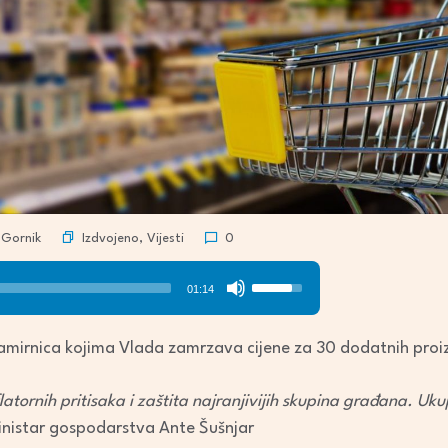
Izdvojeno
,
Vijesti
Gornik
0
Use
01:14
Up/Down
Arrow
 namirnica kojima Vlada zamrzava cijene za 30 dodatnih pro
keys
to
flatornih pritisaka i zaštita najranjivijih skupina građana. Uk
increase
ministar gospodarstva Ante Šušnjar
or