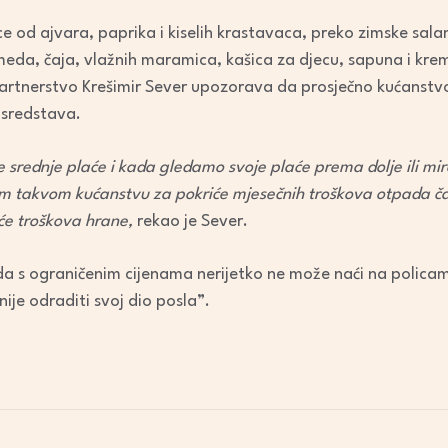
decrease
 od ajvara, paprika i kiselih krastavaca, preko zimske sala
volume.
eda, čaja, vlažnih maramica, kašica za djecu, sapuna i krem
partnerstvo Krešimir Sever upozorava da prosječno kućanstv
 sredstava.
rednje plaće i kada gledamo svoje plaće prema dolje ili miro
m takvom kućanstvu za pokriće mjesečnih troškova otpada ča
će troškova hrane,
rekao je Sever.
da s ograničenim cijenama nerijetko ne može naći na policam
ije odraditi svoj dio posla”.