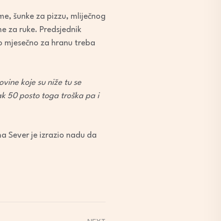
me, šunke za pizzu, mliječnog
e za ruke. Predsjednik
o mjesečno za hranu treba
vine koje su niže tu se
k 50 posto toga troška pa i
a Sever je izrazio nadu da