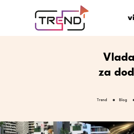
v
Vlada
za dod
Trend
Blog