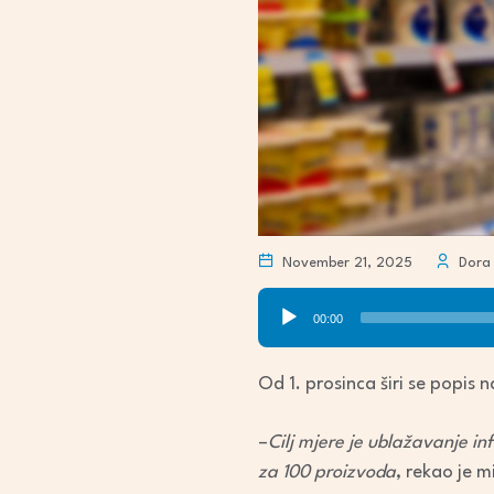
November 21, 2025
Dora 
Audio
00:00
Player
Od 1. prosinca širi se popis
–
Cilj mjere je ublažavanje in
za 100 proizvoda
, rekao je 