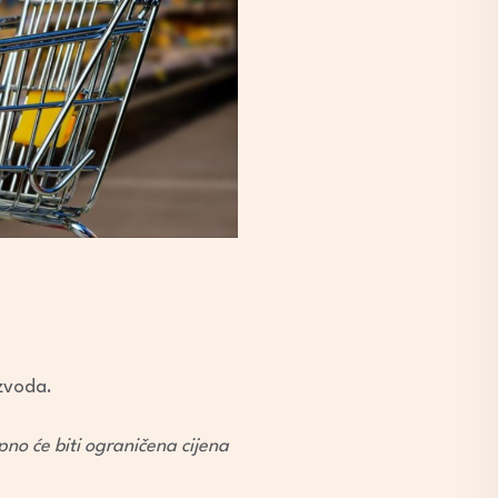
izvoda.
upno će biti ograničena cijena