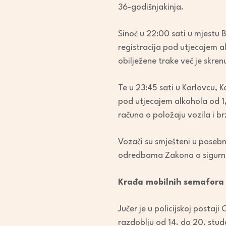
36-godišnjakinja.
Sinoć u 22:00 sati u mjestu
registracija pod utjecajem a
obilježene trake već je skren
Te u 23:45 sati u Karlovcu, 
pod utjecajem alkohola od 1,
računa o položaju vozila i br
Vozači su smješteni u posebn
odredbama Zakona o sigurn
Krađa mobilnih semafora
Jučer je u policijskoj postaj
razdoblju od 14. do 20. stu