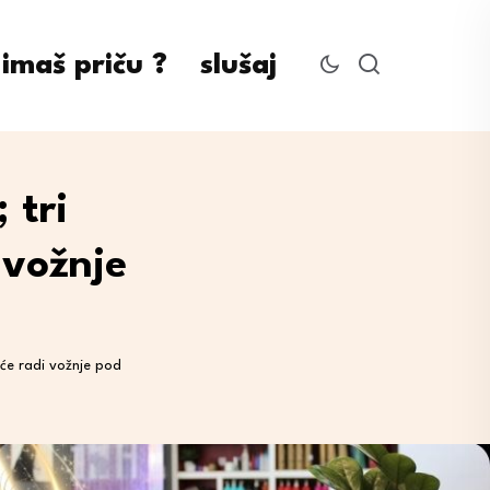
imaš priču ?
slušaj
 tri
 vožnje
eće radi vožnje pod