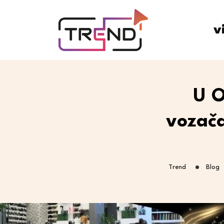
v
U O
vozača
Trend
Blog