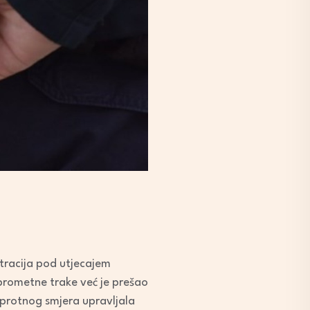
stracija pod utjecajem
 prometne trake već je prešao
suprotnog smjera upravljala