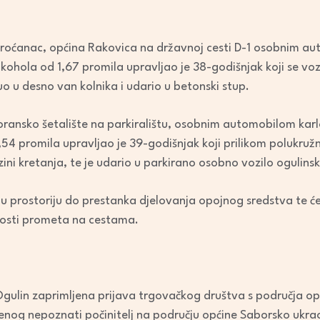
or
decrease
 Broćanac, općina Rakovica na državnoj cesti D-1 osobnim a
volume.
lkohola od 1,67 promila upravljao je 38-godišnjak koji se vo
uo u desno van kolnika i udario u betonski stup.
Koransko šetalište na parkiralištu, osobnim automobilom karl
54 promila upravljao je 39-godišnjak koji prilikom polukruž
zini kretanja, te je udario u parkirano osobno vozilo ogulinski
u prostoriju do prestanka djelovanja opojnog sredstva te će
osti prometa na cestama.
i Ogulin zaprimljena prijava trgovačkog društva s područja opć
denog nepoznati počinitelj na području općine Saborsko ukr