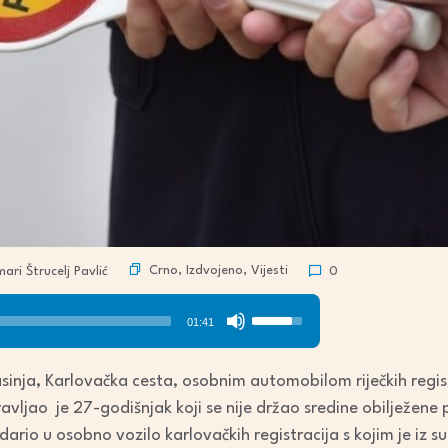
Crno
,
Izdvojeno
,
Vijesti
ri Štrucelj Pavlić
0
Use
01:41
Up/Down
Arrow
Lasinja, Karlovačka cesta, osobnim automobilom riječkih regi
keys
avljao je 27-godišnjak koji se nije držao sredine obilježene
to
dario u osobno vozilo karlovačkih registracija s kojim je iz 
increase