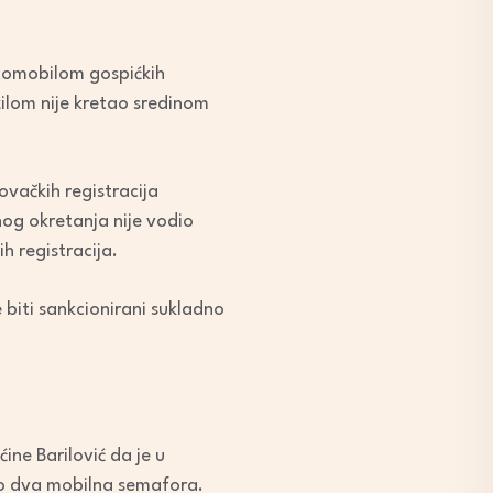
utomobilom gospićkih
zilom nije kretao sredinom
ovačkih registracija
nog okretanja nije vodio
h registracija.
 biti sankcionirani sukladno
ine Barilović da je u
ao dva mobilna semafora.