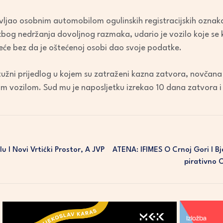
to
increase
ravljao osobnim automobilom ogulinskih registracijskih oznak
or
 zbog nedržanja dovoljnog razmaka, udario je vozilo koje se 
decrease
će bez da je oštećenoj osobi dao svoje podatke.
volume.
tužni prijedlog u kojem su zatraženi kazna zatvora, novčana
m vozilom. Sud mu je naposljetku izrekao 10 dana zatvora 
 I Novi Vrtićki Prostor, A JVP
ATENA: IFIMES O Crnoj Gori I Bj
Pirativno 