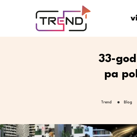
v
33-god
pa po
Trend
Blog