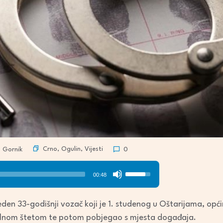
Crno
,
Ogulin
,
Vijesti
 Gornik
0
Use
00:48
Up/Down
Arrow
veden 33-godišnji vozač koji je 1. studenog u Oštarijama, opć
keys
alnom štetom te potom pobjegao s mjesta događaja.