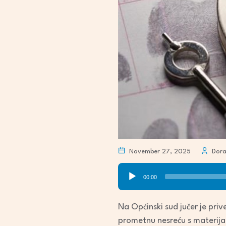
November 27, 2025
Dora
Audio
00:00
Player
Na Općinski sud jučer je pri
prometnu nesreću s materij