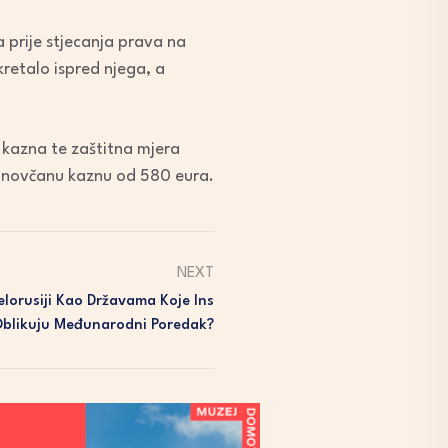
a prije stjecanja prava na
kretalo ispred njega, a
 kazna te zaštitna mjera
i novčanu kaznu od 580 eura.
NEXT
elorusiji Kao Državama Koje Ins
Oblikuju Međunarodni Poredak?