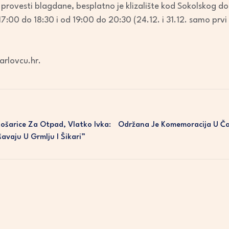
 provesti blagdane, besplatno je klizalište kod Sokolskog do
7:00 do 18:30 i od 19:00 do 20:30 (24.12. i 31.12. samo prvi t
arlovcu.hr.
Košarice Za Otpad, Vlatko Ivka:
Održana Je Komemoracija U Čas
vaju U Grmlju I Šikari”