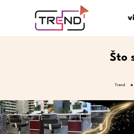
v
Što 
Trend