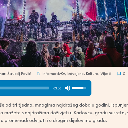
InformativKA
,
Izdvojeno
,
Kultura
,
Vijesti
ri Štrucelj Pavlić
0
Use
03:50
Up/Down
Arrow
više od tri tjedna, mnogima najdražeg doba u godini, ispunj
keys
o možete s najdražima doživjeti u Karlovcu, gradu susreta, 
to
u promenadi odvijati i u drugim dijelovima grada.
increase