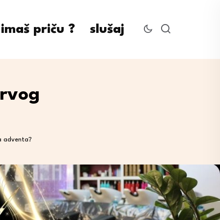
imaš priču ?
slušaj
prvog
na adventa?