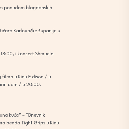
om ponudom blagdanskih
tičara Karlovačke županije u
 18:00, i koncert Shmuela
 filma u Kinu E dison / u
rin dom / u 20:00.
Puna kuća” – “Dnevnik
a benda Tight Grips u Kinu