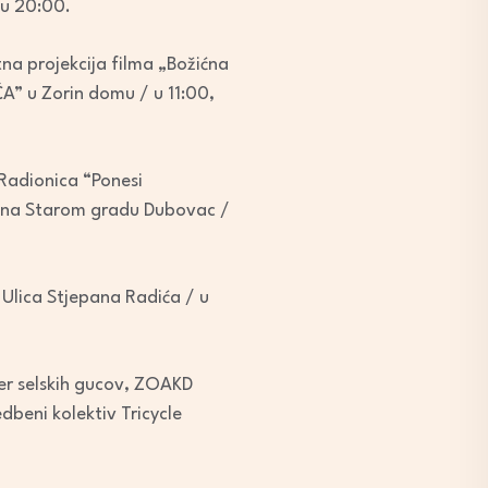
 u 20:00.
atna projekcija filma „Božićna
A” u Zorin domu / u 11:00,
 Radionica “Ponesi
u“ na Starom gradu Dubovac /
 Ulica Stjepana Radića / u
er selskih gucov, ZOAKD
dbeni kolektiv Tricycle