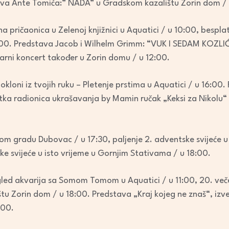
ava Ante Tomića:” NADA” u Gradskom kazalištu Zorin dom /
na pričaonica u Zelenoj knjižnici u Aquatici / u 10:00, bespl
:00. Predstava Jacob i Wilhelm Grimm: “VUK I SEDAM KOZLIĆ
arni koncert također u Zorin domu / u 12:00.
kloni iz tvojih ruku – Pletenje prstima u Aquatici / u 16:00.
slatka radionica ukrašavanja by Mamin ručak „Keksi za Nikol
m gradu Dubovac / u 17:30, paljenje 2. adventske svijeće u
ke svijeće u isto vrijeme u Gornjim Stativama / u 18:00.
gled akvarija sa Somom Tomom u Aquatici / u 11:00, 20. več
u Zorin dom / u 18:00. Predstava „Kraj kojeg ne znaš“, izve
:00.