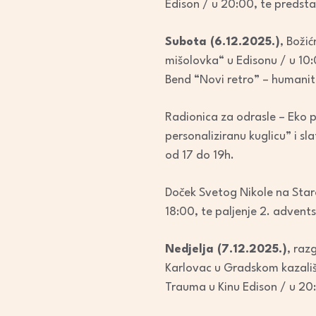
Edison / u 20:00, te predst
Subota (6.12.2025.)
, Božić
mišolovka“ u Edisonu / u 10
Bend “Novi retro” – humanit
Radionica za odrasle – Eko po
personaliziranu kuglicu” i 
od 17 do 19h.
Doček Svetog Nikole na Staro
18:00, te paljenje 2. advents
Nedjelja (7.12.2025.)
, raz
Karlovac u Gradskom kazališt
Trauma u Kinu Edison / u 20