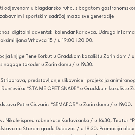
or
iti odjevenom u blagdansko ruho, s bogatom gastronomsk
decrease
, zabavnim i sportskim sadržajima za sve generacije
volume.
nosi digitalni adventski kalendar Karlovca, Udruga informa
Maksimilijana Vrhovca 15 / u 19:00 i 20:00.
ocija knjige Tene Korkut u Gradskom kazalištu Zorin dom / u
 sinagoge također u Zorin domu / u 19:30.
Striborova, predstavljanje slikovnice i projekcija animiranog
e Rončevića: “ŠTA ME OPET SNAĐE” u Gradskom kazalištu Zo
edstava Petre Cicvarić: “SEMAFOR” u Zorin domu / u 19:00.
sv. Nikole ispred robne kuće Karlovčanka / u 16:30, Teatar “
stava na Starom gradu Dubovac / u 18:30. Promocija album