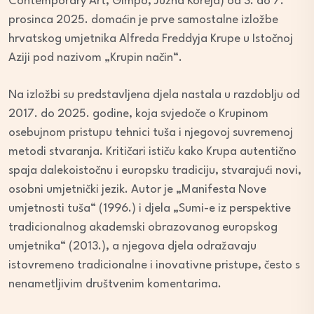
Contemporary Art, Gimpo, Južna Koreja) od 3. do 7.
prosinca 2025. domaćin je prve samostalne izložbe
hrvatskog umjetnika Alfreda Freddyja Krupe u Istočnoj
Aziji pod nazivom „Krupin način“.
Na izložbi su predstavljena djela nastala u razdoblju od
2017. do 2025. godine, koja svjedoče o Krupinom
osebujnom pristupu tehnici tuša i njegovoj suvremenoj
metodi stvaranja. Kritičari ističu kako Krupa autentično
spaja dalekoistočnu i europsku tradiciju, stvarajući novi,
osobni umjetnički jezik. Autor je „Manifesta Nove
umjetnosti tuša“ (1996.) i djela „Sumi-e iz perspektive
tradicionalnog akademski obrazovanog europskog
umjetnika“ (2013.), a njegova djela odražavaju
istovremeno tradicionalne i inovativne pristupe, često s
nenametljivim društvenim komentarima.