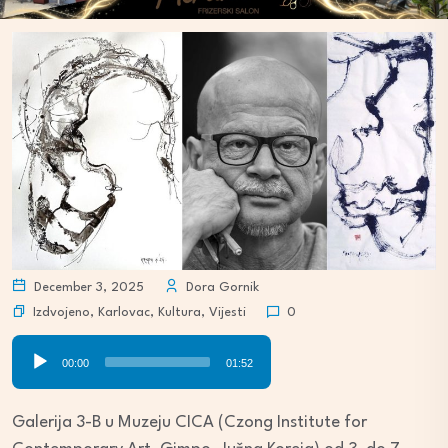
December 3, 2025
Dora Gornik
Izdvojeno
,
Karlovac
,
Kultura
,
Vijesti
0
Audio
00:00
01:52
Player
Galerija 3-B u Muzeju CICA (Czong Institute for