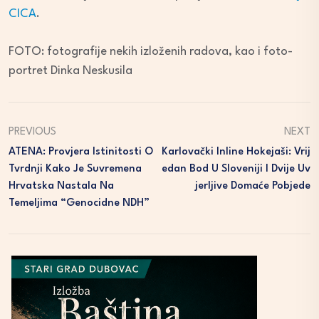
CICA
.
FOTO: fotografije nekih izloženih radova, kao i foto-
portret Dinka Neskusila
PREVIOUS
NEXT
ATENA: Provjera Istinitosti O
Karlovački Inline Hokejaši: Vrij
Tvrdnji Kako Je Suvremena
Edan Bod U Sloveniji I Dvije Uv
Hrvatska Nastala Na
Jerljive Domaće Pobjede
Temeljima “genocidne NDH”