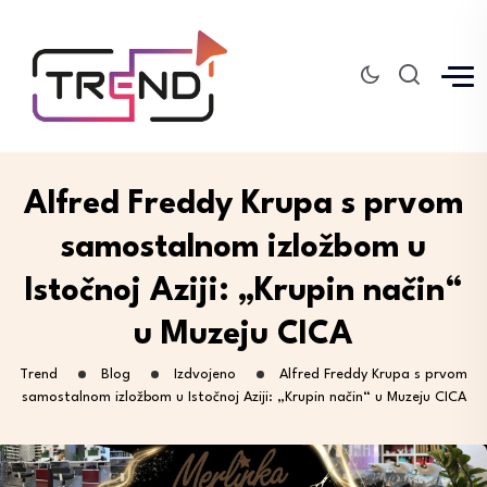
Alfred Freddy Krupa s prvom
samostalnom izložbom u
Istočnoj Aziji: „Krupin način“
u Muzeju CICA
Trend
Blog
Izdvojeno
Alfred Freddy Krupa s prvom
samostalnom izložbom u Istočnoj Aziji: „Krupin način“ u Muzeju CICA