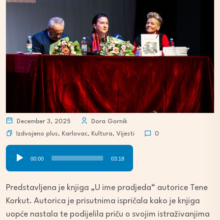
December 3, 2025
Dora Gornik
Izdvojeno plus
,
Karlovac
,
Kultura
,
Vijesti
0
Audio
00:00
03:18
Player
Predstavljena je knjiga „U ime pradjeda“ autorice Tene
Korkut. Autorica je prisutnima ispričala kako je knjiga
uopće nastala te podijelila priču o svojim istraživanjima