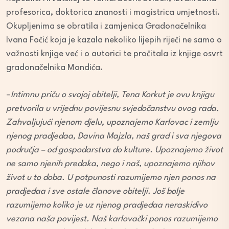
profesorica, doktorica znanosti i magistrica umjetnosti.
Okupljenima se obratila i zamjenica Gradonačelnika
Ivana Fočić koja je kazala nekoliko lijepih riječi ne samo o
važnosti knjige već i o autorici te pročitala iz knjige osvrt
gradonačelnika Mandića.
–
Intimnu priču o svojoj obitelji, Tena Korkut je ovu knjigu
pretvorila u vrijednu povijesnu svjedočanstvu ovog rada.
Zahvaljujući njenom djelu, upoznajemo Karlovac i zemlju
njenog pradjedaa, Davina Majzla, naš grad i sva njegova
područja – od gospodarstva do kulture. Upoznajemo život
ne samo njenih predaka, nego i naš, upoznajemo njihov
život u to doba. U potpunosti razumijemo njen ponos na
pradjedaa i sve ostale članove obitelji. Još bolje
razumijemo koliko je uz njenog pradjedaa neraskidivo
vezana naša povijest. Naš karlovački ponos razumijemo