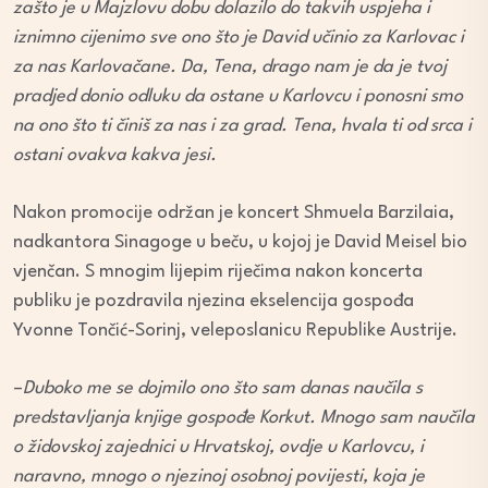
zašto je u Majzlovu dobu dolazilo do takvih uspjeha i
iznimno cijenimo sve ono što je David učinio za Karlovac i
za nas Karlovačane. Da, Tena, drago nam je da je tvoj
pradjed donio odluku da ostane u Karlovcu i ponosni smo
na ono što ti činiš za nas i za grad. Tena, hvala ti od srca i
ostani ovakva kakva jesi.
Nakon promocije održan je koncert Shmuela Barzilaia,
nadkantora Sinagoge u beču, u kojoj je David Meisel bio
vjenčan. S mnogim lijepim riječima nakon koncerta
publiku je pozdravila njezina ekselencija gospođa
Yvonne Tončić-Sorinj, veleposlanicu Republike Austrije.
–
Duboko me se dojmilo ono što sam danas naučila s
predstavljanja knjige gospođe Korkut. Mnogo sam naučila
o židovskoj zajednici u Hrvatskoj, ovdje u Karlovcu, i
naravno, mnogo o njezinoj osobnoj povijesti, koja je