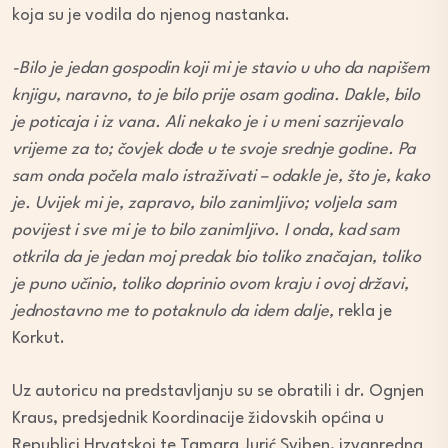
koja su je vodila do njenog nastanka.
-Bilo je jedan gospodin koji mi je stavio u uho da napišem
knjigu, naravno, to je bilo prije osam godina. Dakle, bilo
je poticaja i iz vana. Ali nekako je i u meni sazrijevalo
vrijeme za to; čovjek dođe u te svoje srednje godine. Pa
sam onda počela malo istraživati – odakle je, što je, kako
je. Uvijek mi je, zapravo, bilo zanimljivo; voljela sam
povijest i sve mi je to bilo zanimljivo. I onda, kad sam
otkrila da je jedan moj predak bio toliko značajan, toliko
je puno učinio, toliko doprinio ovom kraju i ovoj državi,
jednostavno me to potaknulo da idem dalje,
rekla je
Korkut.
Uz autoricu na predstavljanju su se obratili i dr. Ognjen
Kraus, predsjednik Koordinacije židovskih općina u
Republici Hrvatskoj te Tamara Jurić Sviben, izvanredna