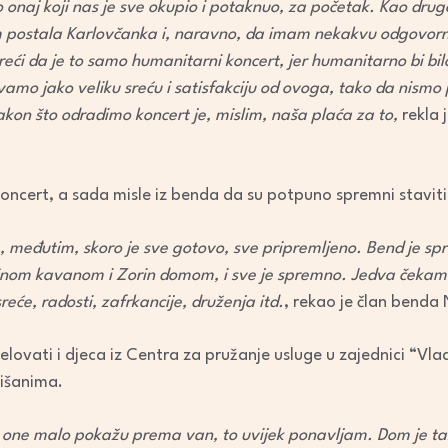
 onaj koji nas je sve okupio i potaknuo, za početak. Kao drug
decrease
m postala Karlovčanka i, naravno, da imam nekakvu odgovorno
volume.
reći da je to samo humanitarni koncert, jer humanitarno bi bil
vamo jako veliku sreću i satisfakciju od ovoga, tako da nismo
nakon što odradimo koncert je, mislim, naša plaća za to,
rekla 
 koncert, a sada misle iz benda da su potpuno spremni stavit
, međutim, skoro je sve gotovo, sve pripremljeno. Bend je s
šnom kavanom i Zorin domom, i sve je spremno. Jedva čekamo
eće, radosti, zafrkancije, druženja itd.
, rekao je član benda 
elovati i djeca iz Centra za pružanje usluge u zajednici “Vl
išanima.
e one malo pokažu prema van, to uvijek ponavljam. Dom je ta