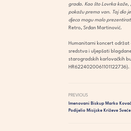
grada. Kao što Lovrka kaže, 
pokažu prema van. Taj dio je,
djeca mogu malo prezentirati
Retro, Srđan Martinović.
Humanitarni koncert održat će
sredstva i uljepšati blagdan
starogradskih karlovačkih bu
HR6224020061101122736). Sv
PREVIOUS
Imenovani Biskup Marko Kovač 
Podijelio Misijske Križeve Sv