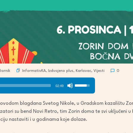
InformativKA
,
Izdvojeno plus
,
Karlovac
,
Vijesti
ornik
0
Use
02:49
Up/Down
Arrow
povodom blagdana Svetog Nikole, u Gradskom kazalištu Zo
keys
atori su bend Novi Retro, tim Zorin doma te svi uključeni u 
to
diciju nastaviti i u godinama koje dolaze.
increase
or