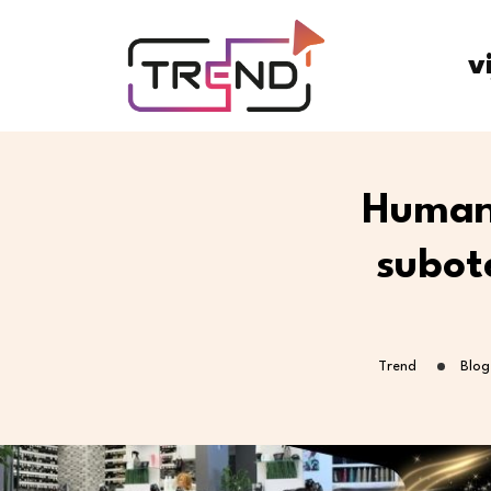
v
Humani
subot
Trend
Blog