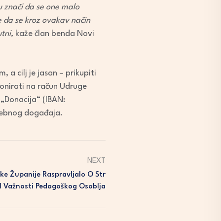
u znači da se one malo
e da se kroz ovakav način
tni,
kaže član benda Novi
a cilj je jasan – prikupiti
donirati na račun Udruge
 „Donacija“ (IBAN:
sebnog događaja.
NEXT
ke Županije Raspravljalo O Str
I Važnosti Pedagoškog Osoblja