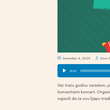
December 4, 2025
Dora G
Audio
00:00
Player
Već treću godinu zaredom, 
humanitarni koncert. Organiz
najavili da će ovu lijepu tra