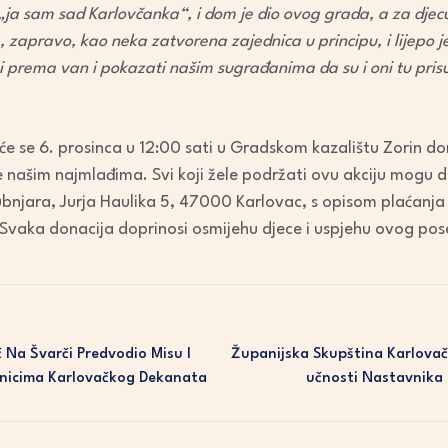
„ja sam sad Karlovčanka“, i dom je dio ovog grada, a za djec
 zapravo, kao neka zatvorena zajednica u principu, i lijepo j
 prema van i pokazati našim sugrađanima da su i oni tu prisu
 se 6. prosinca u 12:00 sati u Gradskom kazalištu Zorin dom, 
e našim najmlađima. Svi koji žele podržati ovu akciju mogu 
bnjara, Jurja Haulika 5, 47000 Karlovac, s opisom plaćanja
aka donacija doprinosi osmijehu djece i uspjehu ovog po
Na Švarči Predvodio Misu I
Županijska Skupština Karlovač
ećenicima Karlovačkog Dekanata
Učnosti Nastavnika 