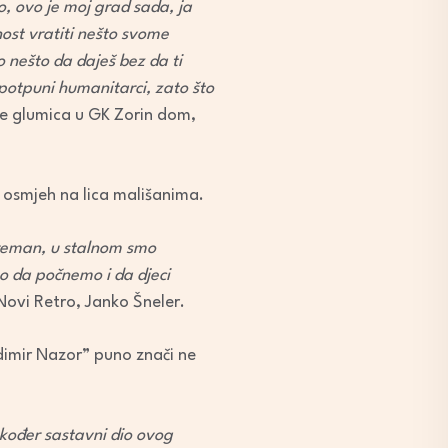
o, ovo je moj grad sada, ja
st vratiti nešto svome
o nešto da daješ bez da ti
 potpuni humanitarci, zato što
je glumica u GK Zorin dom,
i osmjeh na lica mališanima.
preman, u stalnom smo
 da počnemo i da djeci
Novi Retro, Janko Šneler.
adimir Nazor” puno znači ne
kođer sastavni dio ovog