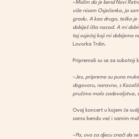
–
Mislim da je bend Novi Retro
više nisam Osječanka, ja sa
gradu. A kao drugo, teško je 
dobiješ išta nazad. A mi dobi
taj osjećaj koji mi dobijemo 
Lovorka Trdin.
Pripremali su se za subotnji
–
Jes, pripreme su puno muke
dogovoru, naravno, s Kazali
pružimo malo zadovoljstva, sr
Ovaj koncert u kojem će sudj
samo bendu već i samim mal
–
Pa, ovo za djecu znači da s