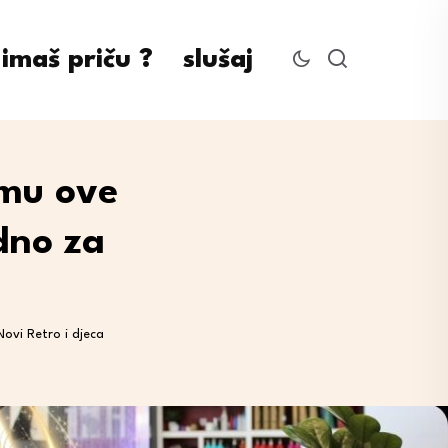
imaš priču ?
slušaj
omu ove
dno za
ovi Retro i djeca